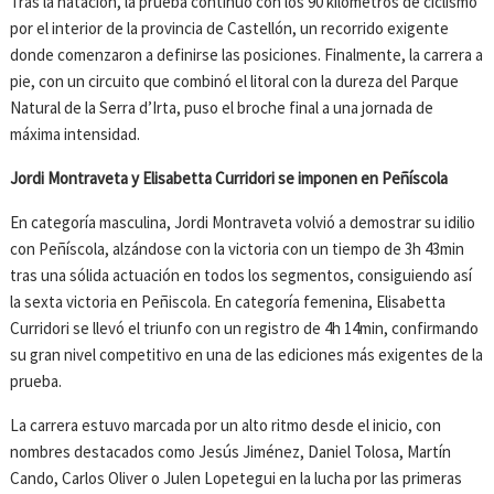
Tras la natación, la prueba continuó con los 90 kilómetros de ciclismo
por el interior de la provincia de Castellón, un recorrido exigente
donde comenzaron a definirse las posiciones. Finalmente, la carrera a
pie, con un circuito que combinó el litoral con la dureza del Parque
Natural de la Serra d’Irta, puso el broche final a una jornada de
máxima intensidad.
Jordi Montraveta y Elisabetta Curridori se imponen en Peñí
scola
En categoría masculina, Jordi Montraveta volvió a demostrar su idilio
con Peñíscola, alzándose con la victoria con un tiempo de 3h 43min
tras una sólida actuación en todos los segmentos, consiguiendo así
la sexta victoria en Peñiscola. En categoría femenina, Elisabetta
Curridori se llevó el triunfo con un registro de 4h 14min, confirmando
su gran nivel competitivo en una de las ediciones más exigentes de la
prueba.
La carrera estuvo marcada por un alto ritmo desde el inicio, con
nombres destacados como Jesús Jiménez, Daniel Tolosa, Martín
Cando, Carlos Oliver o Julen Lopetegui en la lucha por las primeras