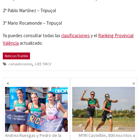
2º Pablo Martínez – Tripuçol
3º Mario Rocamonde – Tripuçol
Ya puedes consultar todas las
clasificaciones
y el
Ranking Provincial
València
actualizado.
Noticias Triatlón
,
competiciones
JJEE TRICV
Navegación
de
entradas
Andrea Ruesgas y Pedro de la
MTRI Castellón, 800 inscritos a