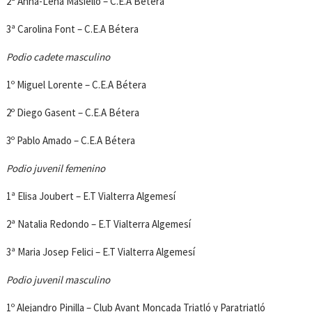
2ª Anna-Lena Masiello – C.E.A Bétera
3ª Carolina Font – C.E.A Bétera
Podio cadete masculino
1º Miguel Lorente – C.E.A Bétera
2º Diego Gasent – C.E.A Bétera
3º Pablo Amado – C.E.A Bétera
Podio juvenil femenino
1ª Elisa Joubert – E.T Vialterra Algemesí
2ª Natalia Redondo – E.T Vialterra Algemesí
3ª Maria Josep Felici – E.T Vialterra Algemesí
Podio juvenil masculino
1º Alejandro Pinilla – Club Avant Moncada Triatló y Paratriatló