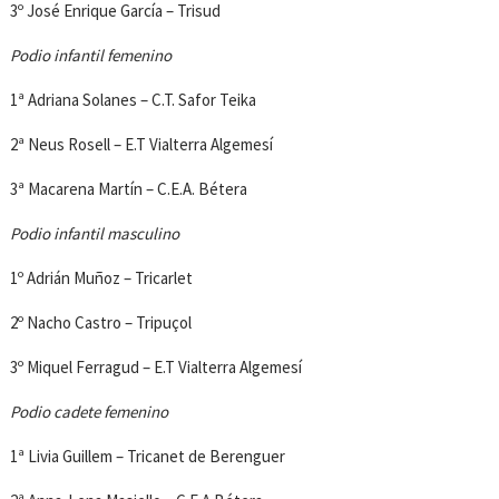
3º José Enrique García – Trisud
Podio infantil femenino
1ª Adriana Solanes – C.T. Safor Teika
2ª Neus Rosell – E.T Vialterra Algemesí
3ª Macarena Martín – C.E.A. Bétera
Podio infantil masculino
1º Adrián Muñoz – Tricarlet
2º Nacho Castro – Tripuçol
3º Miquel Ferragud – E.T Vialterra Algemesí
Podio cadete femenino
1ª Livia Guillem – Tricanet de Berenguer