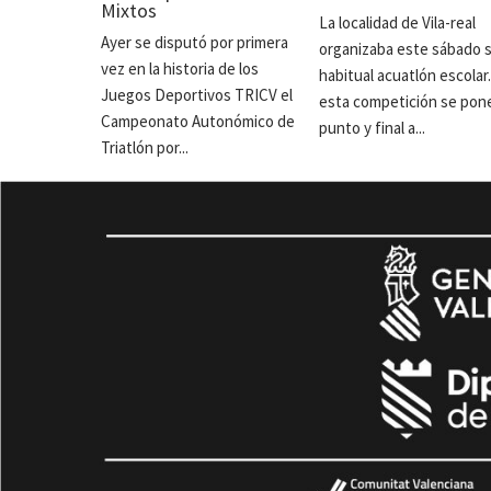
Mixtos
La localidad de Vila-real
Ayer se disputó por primera
organizaba este sábado 
vez en la historia de los
habitual acuatlón escolar
Juegos Deportivos TRICV el
esta competición se pon
Campeonato Autonómico de
punto y final a...
Triatlón por...