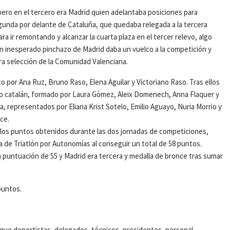
pero en el tercero era Madrid quien adelantaba posiciones para
egunda por delante de Cataluña, que quedaba relegada a la tercera
ara ir remontando y alcanzar la cuarta plaza en el tercer relevo, algo
Un inesperado pinchazo de Madrid daba un vuelco a la competición y
ra selección de la Comunidad Valenciana.
 por Ana Ruz, Bruno Raso, Elena Aguilar y Victoriano Raso. Tras ellos
o catalán, formado por Laura Gómez, Aleix Domenech, Anna Flaquer y
, representados por Eliana Krist Sotelo, Emilio Aguayo, Nuria Morrio y
ce.
e los puntos obtenidos durante las dos jornadas de competiciones,
e Triatlón por Autonomías al conseguir un total de 58 puntos.
puntuación de 55 y Madrid era tercera y medalla de bronce tras sumar
puntos.
 que deportistas, delegados, técnicos, presidentes, personal