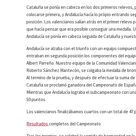
Cataluña se ponía en cabeza en los dos primeros relevos, 
colocarse primera, y Andalucía hacía lo própio entrando s
posición. Los valencianos salían atrás en el primer relevo p
que hacía pensar que era posible conseguir una medalla. 
Andalucía se ponía en cabeza seguida de Cataluña y nuest
Andalucía se alzaba con el triunfo con un equipo compuesto
entraban en segunda posición los componentes del equip
Albert Parreño. Nuestro equipo de la Comunidad Valenciana
Roberto Sánchez Mantecón, se colgaba la medalla de bron
Al termino de la prueba, y después de efectuar la suma d
Cataluña se proclamó ganadora del Campeonato de España d
Mientras que Andalucía lograba el subcampeonato con una 
50 puntos.
Los valencianos finalizábamos cuartos con un total de 47 
Resultados
completos del Campeonato
Tras los premios, se celebró la comida de hermandad en la