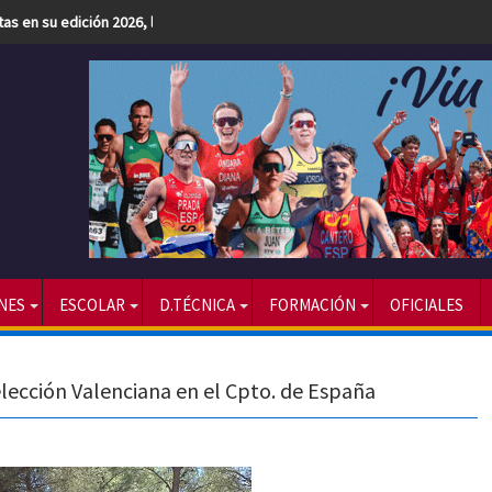
etas en su edición 2026, la más numerosa hasta la fecha
NES
ESCOLAR
D.TÉCNICA
FORMACIÓN
OFICIALES
elección Valenciana en el Cpto. de España