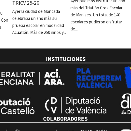
Ayer pudimos disfrutar un año
TRICV 25-26
más del Triatlón Cros Escolar
Ayer la ciudad de Moncada
su
de Manises. Un total de 140
celebraba un año más su
. Con
escolares pudieron disfrutar
prueba escolar en modalidad
e
de...
Acuatlón. Más de 250 niños y...