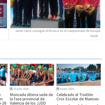
Javier Lluch consigue el bronce en el Campeonato de Europa
Youth
13 julio, 2026
6 julio, 2026
e
Moncada última sede de
Celebrado el Triatlón
ón
la fase provincial de
Cros Escolar de Manises
5-26
Valencia de los JJDD