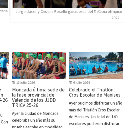
riana
Jorge Llàcer y Cristina Roselló ganadores del TriXàbia olímpico
2022
13 julio, 2026
6 julio, 2026
e
Moncada última sede de
Celebrado el Triatlón
ón
la fase provincial de
Cros Escolar de Manises
5-26
Valencia de los JJDD
Ayer pudimos disfrutar un año
TRICV 25-26
más del Triatlón Cros Escolar
Ayer la ciudad de Moncada
su
de Manises. Un total de 140
celebraba un año más su
. Con
escolares pudieron disfrutar
prueba escolar en modalidad