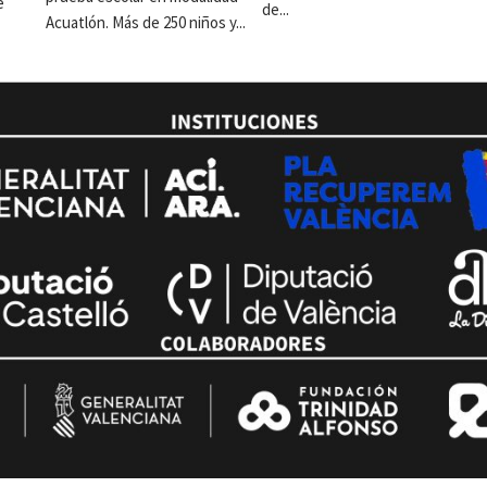
e
de...
Acuatlón. Más de 250 niños y...