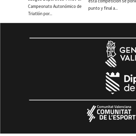
esta competición se pon
Campeonato Autonómico de
punto y final a...
Triatlón por...