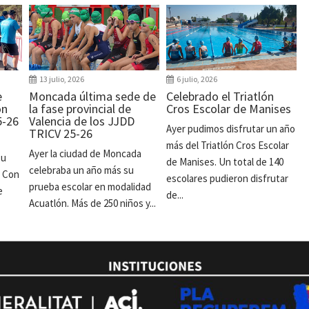
13 julio, 2026
6 julio, 2026
e
Moncada última sede de
Celebrado el Triatlón
ón
la fase provincial de
Cros Escolar de Manises
5-26
Valencia de los JJDD
Ayer pudimos disfrutar un año
TRICV 25-26
más del Triatlón Cros Escolar
Ayer la ciudad de Moncada
su
de Manises. Un total de 140
celebraba un año más su
. Con
escolares pudieron disfrutar
prueba escolar en modalidad
e
de...
Acuatlón. Más de 250 niños y...