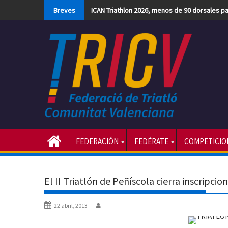
Skip
Breves
ICAN Triathlon 2026, menos de 90 dorsales par
to
content
FEDERACIÓN
FEDÉRATE
COMPETICIO
El II Triatlón de Peñíscola cierra inscripcio
22 abril, 2013