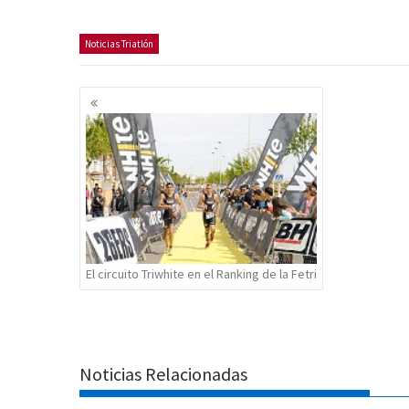
Noticias Triatlón
Navegación
de
entradas
El circuito Triwhite en el Ranking de la Fetri
Noticias Relacionadas