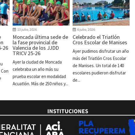
13 julio, 2026
6 julio, 2026
e
Moncada última sede de
Celebrado el Triatlón
ón
la fase provincial de
Cros Escolar de Manises
5-26
Valencia de los JJDD
Ayer pudimos disfrutar un año
TRICV 25-26
más del Triatlón Cros Escolar
Ayer la ciudad de Moncada
su
de Manises. Un total de 140
celebraba un año más su
. Con
escolares pudieron disfrutar
prueba escolar en modalidad
e
de...
Acuatlón. Más de 250 niños y...