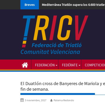
Skip
Breves
Mediterránea Triatlón supera los 6.600 triatl
to
content
FEDERACIÓN
FEDÉRATE
COMPETICIO
El Duatlón cross de Banyeres de Mariola y e
fin de semana.
3 noviembre, 2017
Paloma Redondo