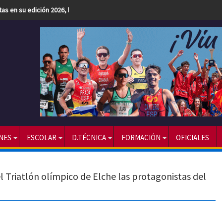
etas en su edición 2026, la más numerosa hasta la fecha
NES
ESCOLAR
D.TÉCNICA
FORMACIÓN
OFICIALES
l Triatlón olímpico de Elche las protagonistas del