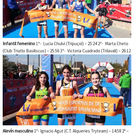
Infantil femenino
1ª- Lucia Chulvi (Tripuçol) – 25:24 2ª- Marta Cheto
(Club Triatlo Basiliscus) – 25:56 3ª- Victoria Cuadrado (Trilavall) – 26:12
Alevín masculino
1º- Ignacio Agut (C.T. Alqueries Tryteam) – 14:58 2º –