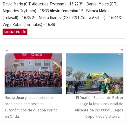
David Marin (C.T. Alqueries Tryteam) – 15:22 3º – Daniel Moles (C.T.
Alqueries Tryteam) – 15:33
Alevín femenino
1ª- Blanca Moles
(Trilavall) – 16:35 2ª- Marta Ibañez (CST-CST Costa Azahar) – 16:44 3ª-
Vega Rubio (Trinoulas) – 16:48
Noticias Triatlón
Navegación
de
entradas
Noelia Juan y Lasse Luhrs se
El Duatlón Escolar de Petrer
proclaman campeones
acoge la fase provincial de
autonómicos de duatlón sprint
Alicante de los XXXVI Juegos
en Onda.
Deportivos Vialterra.