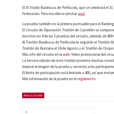
El III Triatló Basiliscus de Peñíscola, que se celebrará el 3
federación. Para inscribirse pinchar
aquí
La prueba también es la primera puntuable para el Ranking 
El Circuito de Diputación Triatlón de Castellón se compone
inscritos en 4 de las 5 pruebas del circuito, además de 800
Al Triatlón Basiliscus de Peñíscola le seguirán el Triatlón Al
Triatlón de Burriana el 24 de Agosto y el Triatlón de Orope
Más info del circuito en la
web
. Video promocional del circ
La tercera edición de este triatlón promete muchas noved
mejorar la imagen de la prueba y servicios a los participant
El límite de participación está limitado a 400, así que invit
Más información de la prueba en el
reglamento
Noticias Triatlón
Navegación