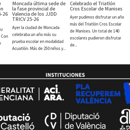
e
Moncada última sede de
Celebrado el Triatlón
ón
la fase provincial de
Cros Escolar de Manises
5-26
Valencia de los JJDD
Ayer pudimos disfrutar un año
TRICV 25-26
más del Triatlón Cros Escolar
Ayer la ciudad de Moncada
su
de Manises. Un total de 140
celebraba un año más su
. Con
escolares pudieron disfrutar
prueba escolar en modalidad
e
de...
Acuatlón. Más de 250 niños y...