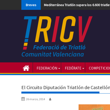
Skip
Breves
Mediterránea Triatlón supera los 6.600 triatl
to
content
FEDERACIÓN
FEDÉRATE
COMPETICIO
El Circuito Diputación Triatlón de Castellón
26 marzo, 2014