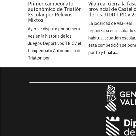
Primer campeonato
Vila-real cierra la fas
autonómico de Triatlón
provincial de Castell
Escolar por Relevos
de los JJDD TRICV 2
Mixtos
La localidad de Vila-real
Ayer se disputó por primera
organizaba este sábado 
vez en la historia de los
habitual acuatlón escolar
Juegos Deportivos TRICV el
esta competición se pon
Campeonato Autonómico de
punto y final a...
Triatlón por...