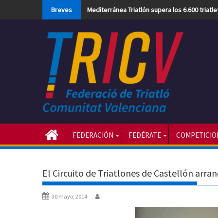
Skip
Breves
Mediterránea Triatlón supera los 6.600 triatl
to
content
FEDERACIÓN
FEDÉRATE
COMPETICIO
El Circuito de Triatlones de Castellón arran
30 mayo, 2014