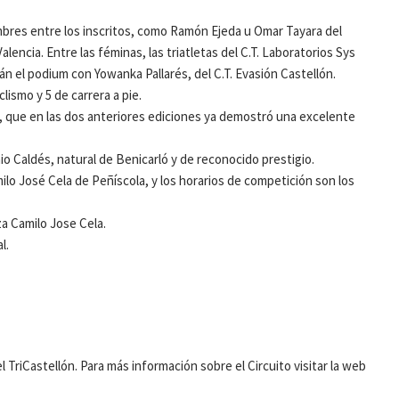
mbres entre los inscritos, como Ramón Ejeda u Omar Tayara del
encia. Entre las féminas, las triatletas del C.T. Laboratorios Sys
n el podium con Yowanka Pallarés, del C.T. Evasión Castellón.
lismo y 5 de carrera a pie.
us, que en las dos anteriores ediciones ya demostró una excelente
io Caldés, natural de Benicarló y de reconocido prestigio.
milo José Cela de Peñíscola, y los horarios de competición son los
za Camilo Jose Cela.
l.
riCastellón. Para más información sobre el Circuito visitar la web