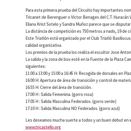
Para esta primera prueba del Circuito hay importantes no
Tricanet de Berenguer o Victor Benages del C.T. Huracán Val
Eliana Krist Sotelo y Sandra Muñoz parece que se disputará
La distáncia de competición es 750 metros a nado, 19 de cic
Este Triatlón está organizado por el Club Triatló Basilisc
calidad organizativa.
Los premios de la prueba los realiza el escultor Jose Anton
La salida y la zona de box esté en la Fuente de la Plaza Ca
siguientes:
11:00 a 13:00 y 15:00 a 16:45 H: Recogida de dorsales en Pla
16:00 H: Apertura de área de transición y control de materia
16:55 H: Cierre del área de transición.
17:00 H : Salida Femenina. (gorro rosa)
17:05 H : Salida Masculina Federados. (gorro verde)
17:10 H : Salida Masculina NO Federados. (gorro azul)
Les deseamos mucha suerte a todos y un buen debut en el T
www.tricastello.org