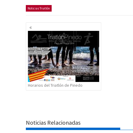
Noticias Triatlón
Navegación
de
entradas
Horarios del Triatlón de Pinedo
Noticias Relacionadas