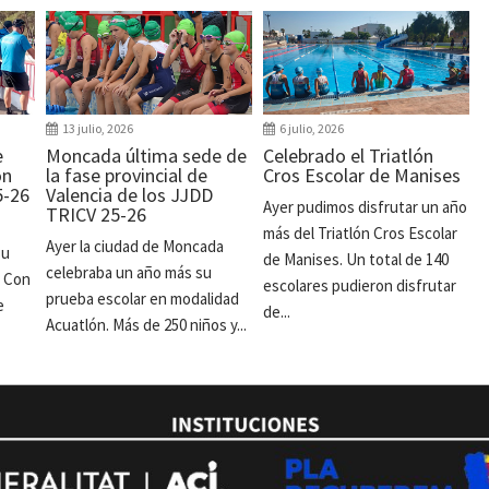
13 julio, 2026
6 julio, 2026
e
Moncada última sede de
Celebrado el Triatlón
ón
la fase provincial de
Cros Escolar de Manises
5-26
Valencia de los JJDD
Ayer pudimos disfrutar un año
TRICV 25-26
más del Triatlón Cros Escolar
Ayer la ciudad de Moncada
su
de Manises. Un total de 140
celebraba un año más su
. Con
escolares pudieron disfrutar
prueba escolar en modalidad
e
de...
Acuatlón. Más de 250 niños y...