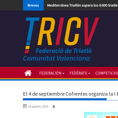
Skip
Breves
Mediterránea Triatlón supera los 6.600 triatl
to
content
FEDERACIÓN
FEDÉRATE
COMPETICIO
El 4 de septiembre Cofrentes organiza la I 
10 agosto, 2016