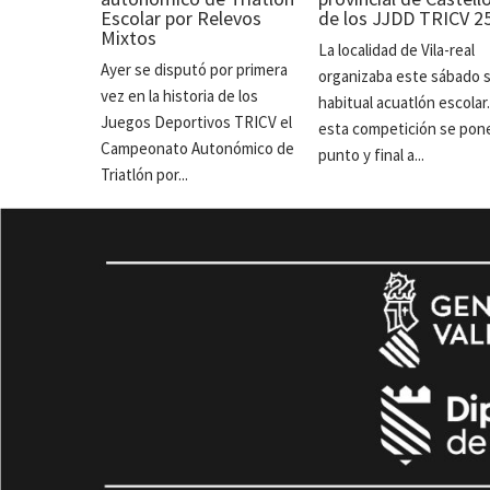
Escolar por Relevos
de los JJDD TRICV 2
Mixtos
La localidad de Vila-real
Ayer se disputó por primera
organizaba este sábado 
vez en la historia de los
habitual acuatlón escolar
Juegos Deportivos TRICV el
esta competición se pon
Campeonato Autonómico de
punto y final a...
Triatlón por...