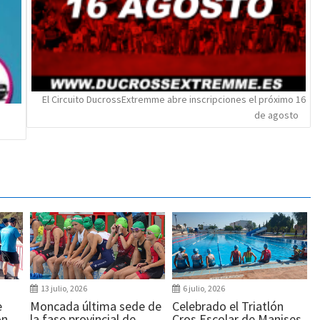
El Circuito DucrossExtremme abre inscripciones el próximo 16
de agosto
13 julio, 2026
6 julio, 2026
e
Moncada última sede de
Celebrado el Triatlón
ón
la fase provincial de
Cros Escolar de Manises