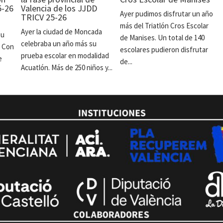
5-26
Valencia de los JJDD
Ayer pudimos disfrutar un año
TRICV 25-26
más del Triatlón Cros Escolar
Ayer la ciudad de Moncada
su
de Manises. Un total de 140
celebraba un año más su
. Con
escolares pudieron disfrutar
prueba escolar en modalidad
e
de...
Acuatlón. Más de 250 niños y...