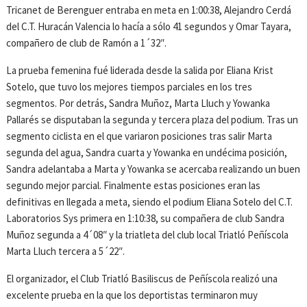
Tricanet de Berenguer entraba en meta en 1:00:38, Alejandro Cerdá
del C.T. Huracán Valencia lo hacía a sólo 41 segundos y Omar Tayara,
compañero de club de Ramón a 1´32″.
La prueba femenina fué liderada desde la salida por Eliana Krist
Sotelo, que tuvo los mejores tiempos parciales en los tres
segmentos. Por detrás, Sandra Muñoz, Marta Lluch y Yowanka
Pallarés se disputaban la segunda y tercera plaza del podium. Tras un
segmento ciclista en el que variaron posiciones tras salir Marta
segunda del agua, Sandra cuarta y Yowanka en undécima posición,
Sandra adelantaba a Marta y Yowanka se acercaba realizando un buen
segundo mejor parcial. Finalmente estas posiciones eran las
definitivas en llegada a meta, siendo el podium Eliana Sotelo del C.T.
Laboratorios Sys primera en 1:10:38, su compañera de club Sandra
Muñoz segunda a 4´08″ y la triatleta del club local Triatló Peñíscola
Marta Lluch tercera a 5´22″.
El organizador, el Club Triatló Basiliscus de Peñíscola realizó una
excelente prueba en la que los deportistas terminaron muy