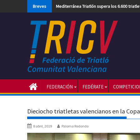
Skip
Breves
Mediterránea Triatlón supera los 6.600 triatl
to
content
FEDERACIÓN
FEDÉRATE
COMPETICIO
Dieciocho triatletas valencianos en la Copa
8 abril, 2019
Paloma Redondo