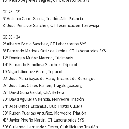
18º Pedro Segrelles Segres, CT Laboratorios SYS
GE 25 – 29
6º Antonio Carot Garcia, Triatlón Alto Palancia
8º Jose Peñalver Sanchez, CT Tecnificación Torrevieja
GE 30 – 34
2º Alberto Bravo Sanchez, CT Laboratorios SYS
8º Fernando Matinez Ortiz de Urbina, CT Laboratorios SYS
12º Domingo Muñoz Moreno, Tridimonis
14º Fernando Fenollosa Sanchez, Tripuçol
19 Miguel Jimenez Garro, Tripuçol
22º Jose Maria Sayas de Haro, Tricanet de Berenguer
23º Jose Luis Olmos Ramon, Tragaleguas.org
27º David Guna Galduf, CEA Betera
30º David Aguilera Valencia, Morvedre Triatlón
34º Jose Olmos Escamilla, Club Triatlo Cullera
39º Ruben Puertas Antuñez, Morvedre Triatlón
43º Javier Pineño Martin, CT Laboratorios SYS
50º Guillermo Hernandez Ferrer, Club Ilicitano Triatlón