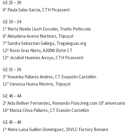
GE 25 – 29
6ª Paula Salas Garcia, CTH Picassent
GE 30 – 34
1ª Marta Noelia Lluch Escuder, Triatlo Peñiscola
6ª Almudena Asensi Martinez, Tripuçol
7ª Sandra Sebastian Gallego, Tragaleguas.org
12ª Rocio Gras Nieto, A300W Elche CT
13ª Jezabel Huemes Arroyo, CTH Picassent
GE 35 – 39
3ª Yowanka Pallares Andres, CT Evaasión Castellón
11ª Vanessa Huesa Moreno, Tripuçol
GE 40 – 44
2ª Aida Bellver Fernandez, Komando FisioJreig.com 10º aniversario
16ª Marisa Chiva Pallares, CT Evasión Castellón
GE 45 – 49
1ª Maria Luisa Guillen Dominguez, 3XVLC Factory Bonaire