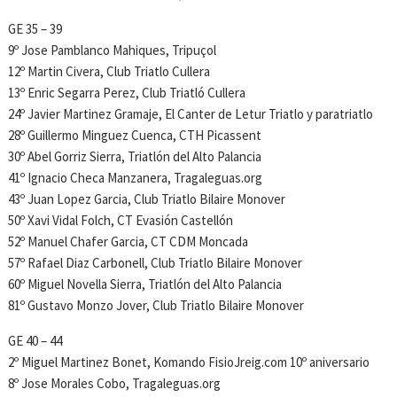
GE 35 – 39
9º Jose Pamblanco Mahiques, Tripuçol
12º Martin Civera, Club Triatlo Cullera
13º Enric Segarra Perez, Club Triatló Cullera
24º Javier Martinez Gramaje, El Canter de Letur Triatlo y paratriatlo
28º Guillermo Minguez Cuenca, CTH Picassent
30º Abel Gorriz Sierra, Triatlón del Alto Palancia
41º Ignacio Checa Manzanera, Tragaleguas.org
43º Juan Lopez Garcia, Club Triatlo Bilaire Monover
50º Xavi Vidal Folch, CT Evasión Castellón
52º Manuel Chafer Garcia, CT CDM Moncada
57º Rafael Diaz Carbonell, Club Triatlo Bilaire Monover
60º Miguel Novella Sierra, Triatlón del Alto Palancia
81º Gustavo Monzo Jover, Club Triatlo Bilaire Monover
GE 40 – 44
2º Miguel Martinez Bonet, Komando FisioJreig.com 10º aniversario
8º Jose Morales Cobo, Tragaleguas.org