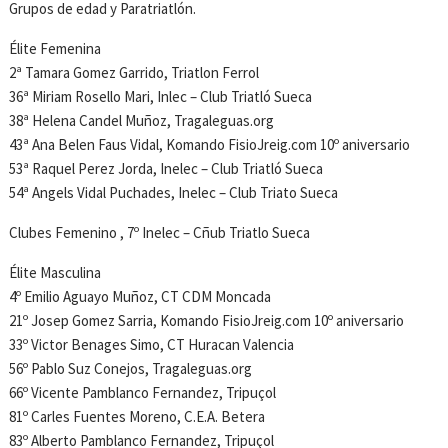
Grupos de edad y Paratriatlón.
Élite Femenina
2ª Tamara Gomez Garrido, Triatlon Ferrol
36ª Miriam Rosello Mari, Inlec – Club Triatló Sueca
38ª Helena Candel Muñoz, Tragaleguas.org
43ª Ana Belen Faus Vidal, Komando FisioJreig.com 10º aniversario
53ª Raquel Perez Jorda, Inelec – Club Triatló Sueca
54ª Angels Vidal Puchades, Inelec – Club Triato Sueca
Clubes Femenino , 7º Inelec – Cñub Triatlo Sueca
Élite Masculina
4º Emilio Aguayo Muñoz, CT CDM Moncada
21º Josep Gomez Sarria, Komando FisioJreig.com 10º aniversario
33º Victor Benages Simo, CT Huracan Valencia
56º Pablo Suz Conejos, Tragaleguas.org
66º Vicente Pamblanco Fernandez, Tripuçol
81º Carles Fuentes Moreno, C.E.A. Betera
83º Alberto Pamblanco Fernandez, Tripuçol