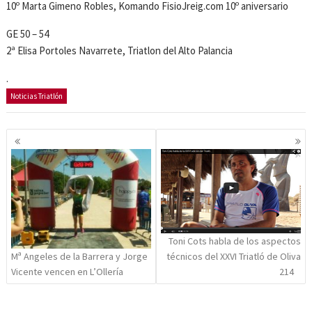
10º Marta Gimeno Robles, Komando FisioJreig.com 10º aniversario
GE 50 – 54
2ª Elisa Portoles Navarrete, Triatlon del Alto Palancia
.
Noticias Triatlón
Navegación
de
entradas
Toni Cots habla de los aspectos
técnicos del XXVI Triatló de Oliva
Mª Angeles de la Barrera y Jorge
214
Vicente vencen en L’Ollería