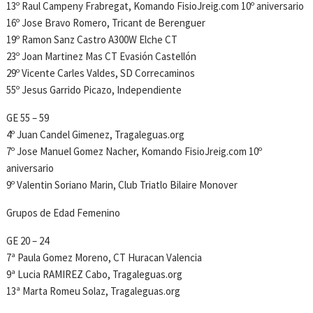
13º Raul Campeny Frabregat, Komando FisioJreig.com 10º aniversario
16º Jose Bravo Romero, Tricant de Berenguer
19º Ramon Sanz Castro A300W Elche CT
23º Joan Martinez Mas CT Evasión Castellón
29º Vicente Carles Valdes, SD Correcaminos
55º Jesus Garrido Picazo, Independiente
GE 55 – 59
4º Juan Candel Gimenez, Tragaleguas.org
7º Jose Manuel Gomez Nacher, Komando FisioJreig.com 10º
aniversario
9º Valentin Soriano Marin, Club Triatlo Bilaire Monover
Grupos de Edad Femenino
GE 20 – 24
7ª Paula Gomez Moreno, CT Huracan Valencia
9ª Lucia RAMIREZ Cabo, Tragaleguas.org
13ª Marta Romeu Solaz, Tragaleguas.org