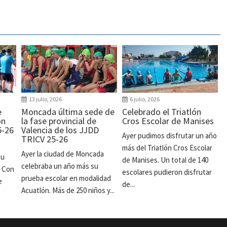
13 julio, 2026
6 julio, 2026
e
Moncada última sede de
Celebrado el Triatlón
ón
la fase provincial de
Cros Escolar de Manises
5-26
Valencia de los JJDD
Ayer pudimos disfrutar un año
TRICV 25-26
más del Triatlón Cros Escolar
Ayer la ciudad de Moncada
su
de Manises. Un total de 140
celebraba un año más su
. Con
escolares pudieron disfrutar
prueba escolar en modalidad
e
de...
Acuatlón. Más de 250 niños y...