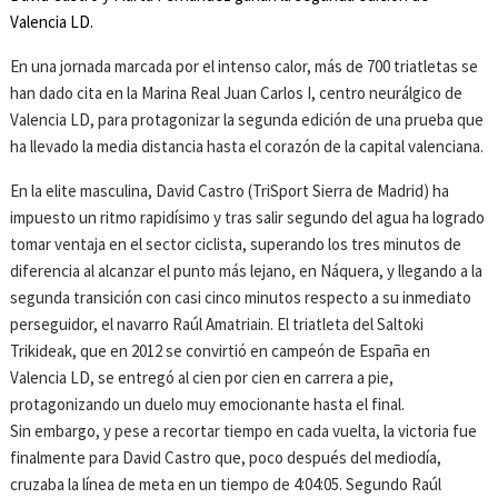
Valencia LD.
En una jornada marcada por el intenso calor, más de 700 triatletas se
han dado cita en la Marina Real Juan Carlos I, centro neurálgico de
Valencia LD, para protagonizar la segunda edición de una prueba que
ha llevado la media distancia hasta el corazón de la capital valenciana.
En la elite masculina, David Castro (TriSport Sierra de Madrid) ha
impuesto un ritmo rapidísimo y tras salir segundo del agua ha logrado
tomar ventaja en el sector ciclista, superando los tres minutos de
diferencia al alcanzar el punto más lejano, en Náquera, y llegando a la
segunda transición con casi cinco minutos respecto a su inmediato
perseguidor, el navarro Raúl Amatriain. El triatleta del Saltoki
Trikideak, que en 2012 se convirtió en campeón de España en
Valencia LD, se entregó al cien por cien en carrera a pie,
protagonizando un duelo muy emocionante hasta el final.
Sin embargo, y pese a recortar tiempo en cada vuelta, la victoria fue
finalmente para David Castro que, poco después del mediodía,
cruzaba la línea de meta en un tiempo de 4:04:05. Segundo Raúl