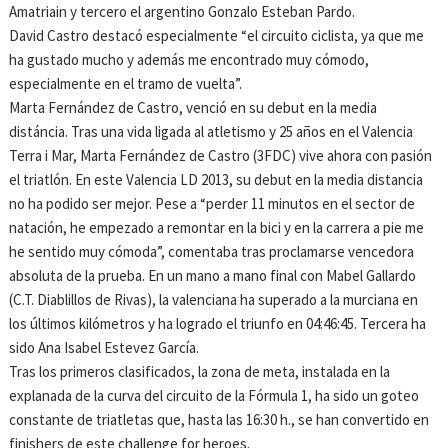
Amatriain y tercero el argentino Gonzalo Esteban Pardo.
David Castro destacó especialmente “el circuito ciclista, ya que me
ha gustado mucho y además me encontrado muy cómodo,
especialmente en el tramo de vuelta”.
Marta Fernández de Castro, venció en su debut en la media
distáncia. Tras una vida ligada al atletismo y 25 años en el Valencia
Terra i Mar, Marta Fernández de Castro (3FDC) vive ahora con pasión
el triatlón. En este Valencia LD 2013, su debut en la media distancia
no ha podido ser mejor. Pese a “perder 11 minutos en el sector de
natación, he empezado a remontar en la bici y en la carrera a pie me
he sentido muy cómoda”, comentaba tras proclamarse vencedora
absoluta de la prueba. En un mano a mano final con Mabel Gallardo
(C.T. Diablillos de Rivas), la valenciana ha superado a la murciana en
los últimos kilómetros y ha logrado el triunfo en 04:46:45. Tercera ha
sido Ana Isabel Estevez García.
Tras los primeros clasificados, la zona de meta, instalada en la
explanada de la curva del circuito de la Fórmula 1, ha sido un goteo
constante de triatletas que, hasta las 16:30 h., se han convertido en
finishers de este challenge for heroes.