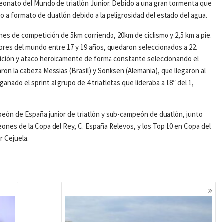
peonato del Mundo de triatlón Junior. Debido a una gran tormenta que
io a formato de duatlón debido a la peligrosidad del estado del agua.
nes de competición de 5km corriendo, 20km de ciclismo y 2,5 km a pie.
ejores del mundo entre 17 y 19 años, quedaron seleccionados a 22.
tición y ataco heroicamente de forma constante seleccionando el
aron la cabeza Messias (Brasil) y Sönksen (Alemania), que llegaron al
ganado el sprint al grupo de 4 triatletas que lideraba a 18″ del 1,
eón de España junior de triatlón y sub-campeón de duatlón, junto
eones de la Copa del Rey, C. España Relevos, y los Top 10 en Copa del
r Cejuela.