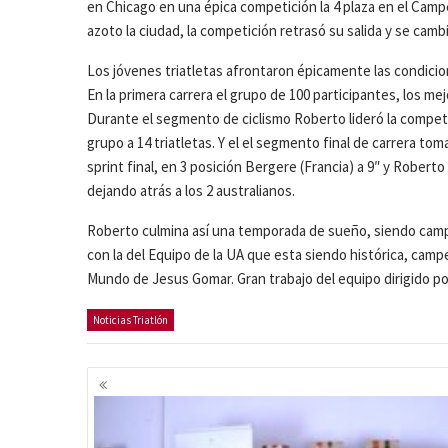
en Chicago en una épica competición la 4 plaza en el Cam
azoto la ciudad, la competición retrasó su salida y se camb
Los jóvenes triatletas afrontaron épicamente las condicio
En la primera carrera el grupo de 100 participantes, los m
Durante el segmento de ciclismo Roberto lideró la compe
grupo a 14 triatletas. Y el el segmento final de carrera tom
sprint final, en 3 posición Bergere (Francia) a 9″ y Roberto 
dejando atrás a los 2 australianos.
Roberto culmina así una temporada de sueño, siendo camp
con la del Equipo de la UA que esta siendo histórica, camp
Mundo de Jesus Gomar. Gran trabajo del equipo dirigido po
Noticias Triatlón
Navegación
de
entradas