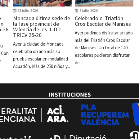
13 julio, 2026
6 julio, 2026
e
Moncada última sede de
Celebrado el Triatlón
ón
la fase provincial de
Cros Escolar de Manises
5-26
Valencia de los JJDD
Ayer pudimos disfrutar un año
TRICV 25-26
más del Triatlón Cros Escolar
Ayer la ciudad de Moncada
su
de Manises. Un total de 140
celebraba un año más su
. Con
escolares pudieron disfrutar
prueba escolar en modalidad
e
de...
Acuatlón. Más de 250 niños y...