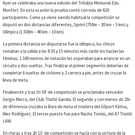
Ayer se celebraba una nueva edición del TriXàbia Memorial Edu
Monfort. En esta ocasión la prueba contó con más de 630
participantes. Como ya viene siendo habitual la competición se
disputó en dos distancias diferentes, Sprint (750m – 20 km – 5 km) y
Olímpica (1.500m – 40 km – 10 km).
La primera distancia en disputarse fue la olímpica, los chicos
tomaban a la salida a las 8.30 y 15 minutos más tarde los hacían las
féminas. 1.500 metros de natación les esperaban para arrancar en un
circuito a dos vueltas. Tras finalizar el primer segmento deberían de
completar 6 vueltas de ciclismo y 2 carrera a pie, antes de cruzar la
línea de meta.
Finalmente y tras 1h 59′ de competición se proclamaba vencedor
Sergio Marco, del Club Triatló Gandia. El segundo y con menos de 20»
de diferencia cruzaba la línea de meta el triatleta del GSport Xàtiva,
Alex Rodríguez. El tercer puesto fue para Nacho Tomás, del A7 Triatló
LAW.
En chicas y tras 2h 15′ de competición se hacía con la victoria de la