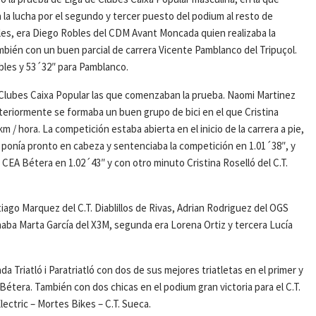
 la lucha por el segundo y tercer puesto del podium al resto de
ales, era Diego Robles del CDM Avant Moncada quien realizaba la
ambién con un buen parcial de carrera Vicente Pamblanco del Tripuçol.
bles y 53´32″ para Pamblanco.
e Clubes Caixa Popular las que comenzaban la prueba. Naomi Martinez
teriormente se formaba un buen grupo de bici en el que Cristina
m / hora. La competición estaba abierta en el inicio de la carrera a pie,
 ponía pronto en cabeza y sentenciaba la competición en 1.01´38″, y
CEA Bétera en 1.02´43″ y con otro minuto Cristina Roselló del C.T.
ago Marquez del C.T. Diablillos de Rivas, Adrian Rodriguez del OGS
ba Marta García del X3M, segunda era Lorena Ortiz y tercera Lucía
 Triatló i Paratriatló con dos de sus mejores triatletas en el primer y
Bétera. También con dos chicas en el podium gran victoria para el C.T.
ectric – Mortes Bikes – C.T. Sueca.