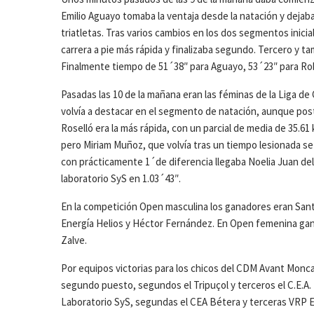
Emilio Aguayo tomaba la ventaja desde la natación y dejaba
triatletas. Tras varios cambios en los dos segmentos inici
carrera a pie más rápida y finalizaba segundo. Tercero y t
Finalmente tiempo de 51´38″ para Aguayo, 53´23″ para Ro
Pasadas las 10 de la mañana eran las féminas de la Liga d
volvía a destacar en el segmento de natación, aunque pos
Roselló era la más rápida, con un parcial de media de 35.61 k
pero Miriam Muñoz, que volvía tras un tiempo lesionada se
con prácticamente 1´de diferencia llegaba Noelia Juan del 
laboratorio SyS en 1.03´43″.
En la competición Open masculina los ganadores eran Santi
Energía Helios y Héctor Fernández. En Open femenina gana
Zalve.
Por equipos victorias para los chicos del CDM Avant Moncada
segundo puesto, segundos el Tripuçol y terceros el C.E.A. 
Laboratorio SyS, segundas el CEA Bétera y terceras VRP El