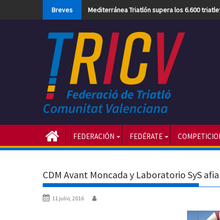
Skip
Breves
Mediterránea Triatlón supera los 6.600 triatl
to
content
FEDERACIÓN
FEDÉRATE
COMPETICIO
CDM Avant Moncada y Laboratorio SyS afian
11 julio, 2016