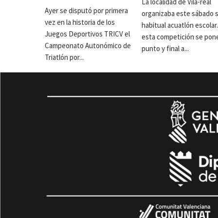
La localidad de Vila-real
Ayer se disputó por primera
organizaba este sábado 
vez en la historia de los
habitual acuatlón escolar
Juegos Deportivos TRICV el
esta competición se pon
Campeonato Autonómico de
punto y final a...
Triatlón por...