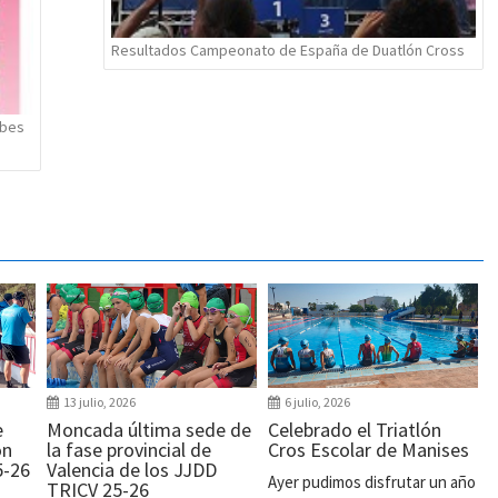
Resultados Campeonato de España de Duatlón Cross
ubes
13 julio, 2026
6 julio, 2026
e
Moncada última sede de
Celebrado el Triatlón
ón
la fase provincial de
Cros Escolar de Manises
5-26
Valencia de los JJDD
Ayer pudimos disfrutar un año
TRICV 25-26