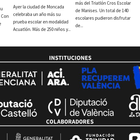
más del Triatlón Cros Escolar
Ayer la ciudad de Moncada
su
de Manises. Un total de 140
celebraba un año más su
. Con
escolares pudieron disfrutar
prueba escolar en modalidad
e
de...
Acuatlón. Más de 250 niños y...