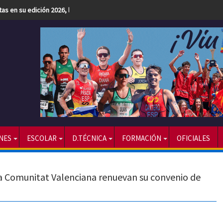
etas en su edición 2026, la más numerosa hasta la fecha
NES
ESCOLAR
D.TÉCNICA
FORMACIÓN
OFICIALES
 la Comunitat Valenciana renuevan su convenio de