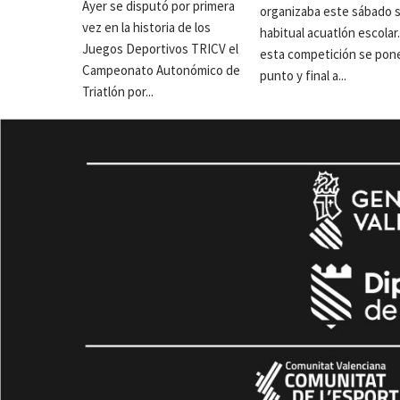
Ayer se disputó por primera
organizaba este sábado 
vez en la historia de los
habitual acuatlón escolar
Juegos Deportivos TRICV el
esta competición se pon
Campeonato Autonómico de
punto y final a...
Triatlón por...