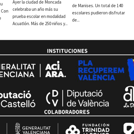
Ayer la ciudad de Moncada
su
de Manises. Un total de 140
celebraba un año más su
. Con
escolares pudieron disfrutar
prueba escolar en modalidad
e
de...
Acuatlón. Más de 250 niños y...