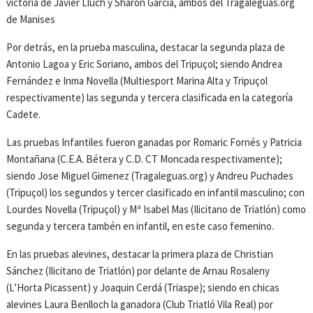
victoria de Javier Lluch y Sharon García, ambos del Tragaleguas.org
de Manises
Por detrás, en la prueba masculina, destacar la segunda plaza de
Antonio Lagoa y Eric Soriano, ambos del Tripuçol; siendo Andrea
Fernández e Inma Novella (Multiesport Marina Alta y Tripuçol
respectivamente) las segunda y tercera clasificada en la categoría
Cadete.
Las pruebas Infantiles fueron ganadas por Romaric Fornés y Patricia
Montañana (C.E.A. Bétera y C.D. CT Moncada respectivamente);
siendo Jose Miguel Gimenez (Tragaleguas.org) y Andreu Puchades
(Tripuçol) los segundos y tercer clasificado en infantil masculino; con
Lourdes Novella (Tripuçol) y Mª Isabel Mas (Ilicitano de Triatlón) como
segunda y tercera tambén en infantil, en este caso femenino.
En las pruebas alevines, destacar la primera plaza de Christian
Sánchez (Ilicitano de Triatlón) por delante de Arnau Rosaleny
(L’Horta Picassent) y Joaquin Cerdá (Triaspe); siendo en chicas
alevines Laura Benlloch la ganadora (Club Triatló Vila Real) por