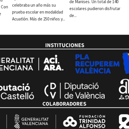
de Manises. Un total de 140
celebraba un año más su
. Con
escolares pudieron disfrutar
prueba escolar en modalidad
e
de...
Acuatlón. Más de 250 niños y...