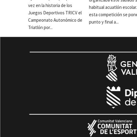
vez en la historia de los
habitual acuatlón escolar
Juegos Deportivos TRICV el
esta competición se pon
Campeonato Autonómico de
punto y final a...
Triatlón por...