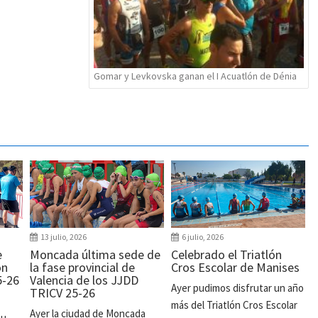
Gomar y Levkovska ganan el I Acuatlón de Dénia
13 julio, 2026
6 julio, 2026
e
Moncada última sede de
Celebrado el Triatlón
ón
la fase provincial de
Cros Escolar de Manises
5-26
Valencia de los JJDD
Ayer pudimos disfrutar un año
TRICV 25-26
más del Triatlón Cros Escolar
Ayer la ciudad de Moncada
su