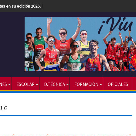
etas en su edición 2026, la más numerosa hasta la fecha
NES
ESCOLAR
D.TÉCNICA
FORMACIÓN
OFICIALES
UIG