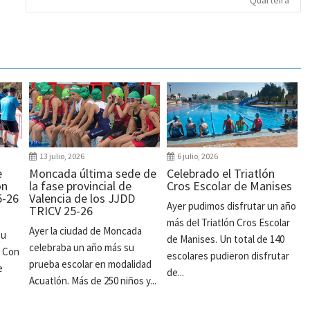
13 julio, 2026
6 julio, 2026
e
Moncada última sede de
Celebrado el Triatlón
ón
la fase provincial de
Cros Escolar de Manises
5-26
Valencia de los JJDD
Ayer pudimos disfrutar un año
TRICV 25-26
más del Triatlón Cros Escolar
Ayer la ciudad de Moncada
su
de Manises. Un total de 140
celebraba un año más su
. Con
escolares pudieron disfrutar
prueba escolar en modalidad
e
de...
Acuatlón. Más de 250 niños y...