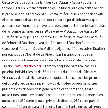
Circuito de Duatlones de la Ribera del Xúquer- Caixa Popular ha
tenido lugar en la Mancomunidad de La Ribera Alta y ha contado con
la presencia de su presidente, Txema Peláez, quien ha señalado que
el ente comarcal va a estar al lado de este tipo de iniciativas que
ayudan a conformar una mayor vertebración del territorio. Las fechas
de las competiciones serán: 28 de enero- V Duatlón de Alzira y IV
Duatlón de la Mujer. 4 de febrero- I Duatlón de relevos de Castelló 18
de febrero II Duatlón de Antella 4 de marzo I Duatlón Ciutat de
Carcaixent 7 de abril Duatló Vialterra Algemesí 27 de octubre Duatlón
por equipos de Albalat de La Ribera. Las inscripciones pueden
realizarse ya a través de la web de la Federación Valenciana de
Triatlón,
www.triatlocv.org
. El precio conjunto para realizar las 4
pruebas individuales es de 72 euros. Los duatlones de Albalat y
Villanueva de Castellón serán por equipos. En cuanto a los premios
del Circuito recibirán, a nivel individual, trofeo o medalla los tres
primeros clasificados de la general y de cada categoría, tanto
masculinos como femeninos. Los clubes contarán con un premio en
metálico de 350 euros para el primer clasificado, 250 euros para el
segundo, 150 euros para el tercero, también tanto en las categorías