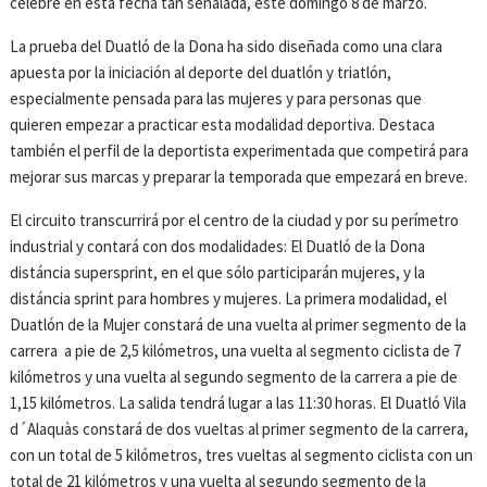
celebre en esta fecha tan señalada, este domingo 8 de marzo.
La prueba del Duatló de la Dona ha sido diseñada como una clara
apuesta por la iniciación al deporte del duatlón y triatlón,
especialmente pensada para las mujeres y para personas que
quieren empezar a practicar esta modalidad deportiva. Destaca
también el perfil de la deportista experimentada que competirá para
mejorar sus marcas y preparar la temporada que empezará en breve.
El circuito transcurrirá por el centro de la ciudad y por su perímetro
industrial y contará con dos modalidades: El Duatló de la Dona
distáncia supersprint, en el que sólo participarán mujeres, y la
distáncia sprint para hombres y mujeres. La primera modalidad, el
Duatlón de la Mujer constará de una vuelta al primer segmento de la
carrera a pie de 2,5 kilómetros, una vuelta al segmento ciclista de 7
kilómetros y una vuelta al segundo segmento de la carrera a pie de
1,15 kilómetros. La salida tendrá lugar a las 11:30 horas. El Duatló Vila
d´Alaquàs constará de dos vueltas al primer segmento de la carrera,
con un total de 5 kilómetros, tres vueltas al segmento ciclista con un
total de 21 kilómetros y una vuelta al segundo segmento de la