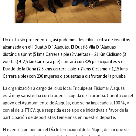
Un éxito sin precedentes, así podemos describir la cifra de inscritos
alcanzada en el I Duatló D´ Alaquás. El Duatló Vila D´Alaquás
distáncia sprint (5 kms Carrera a pie (2 vueltas) + 21 Km Ciclismo (3
vueltas) + 2,5 km Carrera a pie) contará con 325 participantes y el
Duatló de la Dona (2,5 kms carrera a pie + 7 kms Ciclismo + 1,15 kms
Carrera a pie) con 230 mujeres dispuestas a disfrutar de la prueba.
La organización a cargo del club local Triculpelat Fisiomar Alaquás
está muy satisfecha con la buena acogida de la prueba. Cuenta con el
apoyo del Ayuntamiento de Alaquás, que se ha implicado al 100 %, y
con el de la FTCV, que respalda este tipo de iniciativas a favor de la
participación de deportistas femeninas en nuestro deporte.
El evento conmemora el Día Internacional de la Mujer, de ahí que se