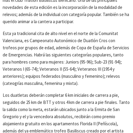
más el club Triatlón Basiliscus Benicarló. Una de las principales
novedades de esta edición es la incorporación de la modalidad de
relevos; además de la individual con categoría popular. También se ha
querido animar a la cantera a participar.
Esta ya tradicional cita de alto nivel en el norte de la Comunitat
Valenciana, es Campeonato Autonómico de Duatlón Cros con
trofeos por grupos de edad, además de Copa de España de Servicios
de Emergencias. Habrá las siguientes categorías populares, tanto
para hombres como para mujeres: Juniors (95-96); Sub-23 (91-94);
Veteranos I (65-74); Veteranos II (55-64); Veteranos III (1954 y
anteriores); equipos federados (masculino y femenino); relevos
(cateogrías masculina, femenina y mixta).
Los duatletas deberán completar 6 km iniciales de carrera a pie,
seguidos de 25 km de BTT y otros 4 km de carrera a pie finales. Tanto
la salida como la meta, estarán ubicados junto a la Ermita de San
Gregorio y el y la vencedora absolutos, recibirán como premio
alojamiento gratuito en los apartamentos Florida II (Peñíscola),
además del ya emblemático trofeo Basiliscus creado por el artista