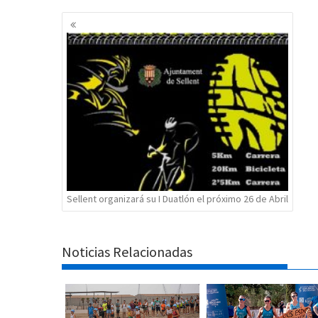
Navegación
de
entradas
Sellent organizará su I Duatlón el próximo 26 de Abril
Noticias Relacionadas