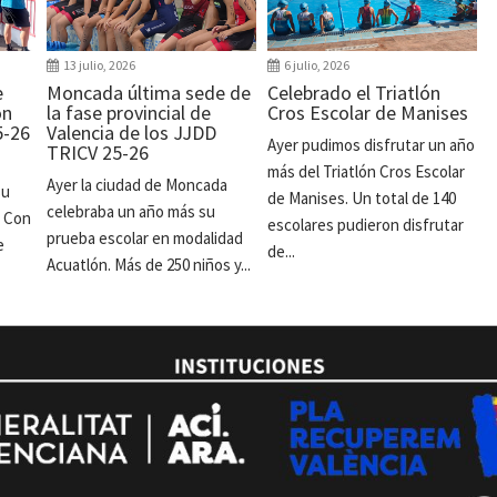
13 julio, 2026
6 julio, 2026
e
Moncada última sede de
Celebrado el Triatlón
ón
la fase provincial de
Cros Escolar de Manises
5-26
Valencia de los JJDD
Ayer pudimos disfrutar un año
TRICV 25-26
más del Triatlón Cros Escolar
Ayer la ciudad de Moncada
su
de Manises. Un total de 140
celebraba un año más su
. Con
escolares pudieron disfrutar
prueba escolar en modalidad
e
de...
Acuatlón. Más de 250 niños y...