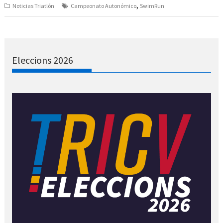
,
Noticias Triatlón
Campeonato Autonómico
SwimRun
Eleccions 2026