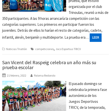
prueba, que estuvo
organizada por el club
Trinoulas, reunió a más de
350 participantes. A las 9 horas arrancaría la competición con las
categorías superiores. Los primeros en participar fueron los
juveniles. Detrás de ellos lo harían el resto de categorías, cadete,
infantil, alevín, benjamín y multideporte. La prueba era…
LEER
,
Noticias Triatlón
competiciones
Jocs Esportius TRICV
San Vicent del Raspeig celebra un año más su
prueba escolar
21 febrero, 2022
Paloma Redondo
El pasado domingo se
celebraba la primera fase
autonómica de los
Juegos Deportivos
TRICV, de la temporada,