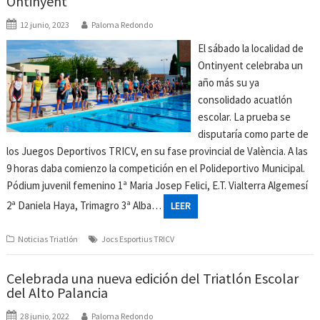
Ontinyent
12 junio, 2023
Paloma Redondo
El sábado la localidad de
Ontinyent celebraba un
año más su ya
consolidado acuatlón
escolar. La prueba se
disputaría como parte de
los Juegos Deportivos TRICV, en su fase provincial de València. A las
9 horas daba comienzo la competición en el Polideportivo Municipal.
Pódium juvenil femenino 1ª Maria Josep Felici, E.T. Vialterra Algemesí
2ª Daniela Haya, Trimagro 3ª Alba…
LEER
Noticias Triatlón
Jocs Esportius TRICV
Celebrada una nueva edición del Triatlón Escolar
del Alto Palancia
28 junio, 2022
Paloma Redondo