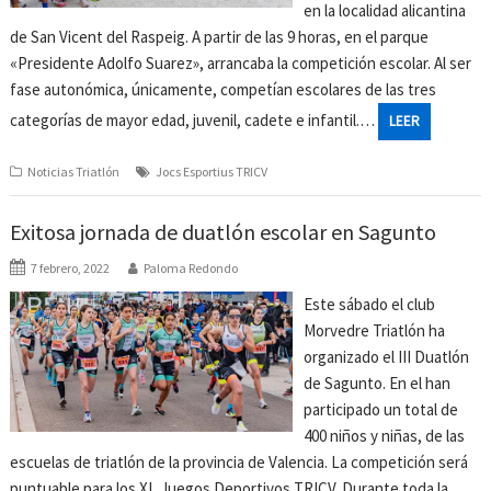
en la localidad alicantina
de San Vicent del Raspeig. A partir de las 9 horas, en el parque
«Presidente Adolfo Suarez», arrancaba la competición escolar. Al ser
fase autonómica, únicamente, competían escolares de las tres
categorías de mayor edad, juvenil, cadete e infantil.…
LEER
Noticias Triatlón
Jocs Esportius TRICV
Exitosa jornada de duatlón escolar en Sagunto
7 febrero, 2022
Paloma Redondo
Este sábado el club
Morvedre Triatlón ha
organizado el III Duatlón
de Sagunto. En el han
participado un total de
400 niños y niñas, de las
escuelas de triatlón de la provincia de Valencia. La competición será
puntuable para los XL Juegos Deportivos TRICV. Durante toda la