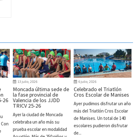
13 julio, 2026
6 julio, 2026
e
Moncada última sede de
Celebrado el Triatlón
ón
la fase provincial de
Cros Escolar de Manises
5-26
Valencia de los JJDD
Ayer pudimos disfrutar un año
TRICV 25-26
más del Triatlón Cros Escolar
Ayer la ciudad de Moncada
su
de Manises. Un total de 140
celebraba un año más su
. Con
escolares pudieron disfrutar
prueba escolar en modalidad
e
de...
Acuatlón. Más de 250 niños y...