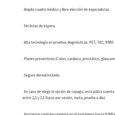
. Amplio cuadro médico y libre elección de especialistas.
. Sin listas de espera.
. Alta tecnología en pruebas diagnósticas: PET, TAC, RNM
. Planes preventivos (Colon, cardiaco, prostático, glauco
. Seguro dental incluido.
. En caso de elegir la opción de copago, esta póliza cuen
entre 2,5 y 3,5 Euros por sesión, visita, prueba o día).
. Asistencia sanitaria urgente en el extranjero hasta 8.000