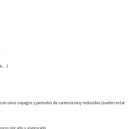
…
ma,…)
ta con unos copagos y periodos de carencia muy reducidos.(suelen estar
 euros por año y asegurado.