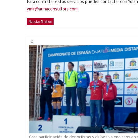
Para contratar estos servicios puedes contactar con Yoland
ymir@aunaconsultors.com
Noticias Triatlón
Navegación
de
entradas
Gran participación de deportistas y clubes valencianos en 