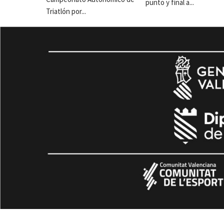
punto y final a...
Triatlón por...