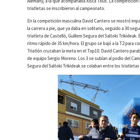
Alemany, a la que acompañaba Xisca Tous. La competición cu
triatletas se inscribieron al campeonato.
En la competición masculina David Cantero se mostró impar
la carrera a pie, que ya daba en solitario, seguido a 30 s
triatleta de Castelló, Guillem Segura del Saltoki Trikideak.
ritmo rápido de 35 km/hora. El grupo se bajó a la T2 para c
Triatlón cruzaban la meta en el Top10. David Cantero parab
de equipo Sergio Moreno. Los 3 se subían al podio del Ca
Segura del Saltoki Trikideak se colaban entre los triatletas d