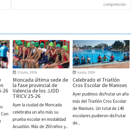
competición
13 julio, 2026
6 julio, 2026
e
Moncada última sede de
Celebrado el Triatlón
ón
la fase provincial de
Cros Escolar de Manises
5-26
Valencia de los JJDD
Ayer pudimos disfrutar un año
TRICV 25-26
más del Triatlón Cros Escolar
Ayer la ciudad de Moncada
su
de Manises. Un total de 140
celebraba un año más su
. Con
escolares pudieron disfrutar
prueba escolar en modalidad
e
de...
Acuatlón. Más de 250 niños y...