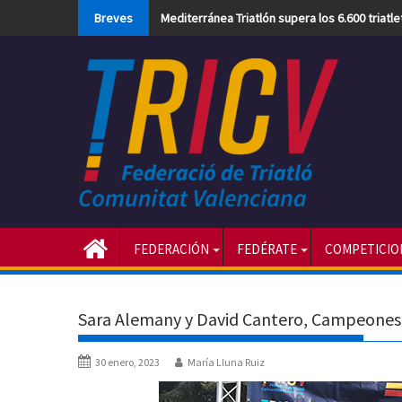
Skip
Breves
Mediterránea Triatlón supera los 6.600 triatl
to
content
FEDERACIÓN
FEDÉRATE
COMPETICIO
Sara Alemany y David Cantero, Campeones 
30 enero, 2023
María Lluna Ruiz