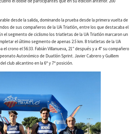
brió el doble de participantes que en su edición anterior. 200
able desde la salida, dominando la prueba desde la primera vuelta de
egundos de sus compañeros de la UA Triatlón, entre los que destacaba el
 En el segmento de ciclismo los triatletas de la UA Triatlón marcaron un
ompletar el último segmento de apenas 2.5 km. 8 triatletas de la UA
a el crono el 56:33. Fabián Villanueva, 21″ después y a 4″ su compañero
mpeonato Autonómico de Duatlón Sprint. Javier Cabrero y Guillem
el club alicantino en la 6ª y 7ª posición.