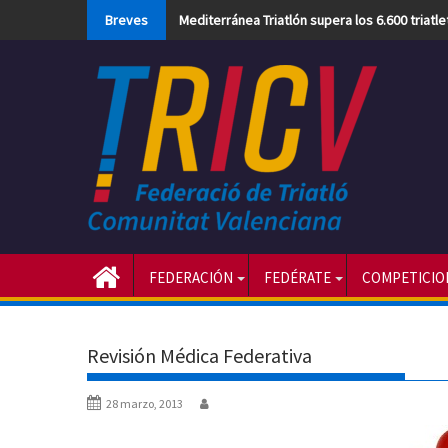
Skip
Breves
Mediterránea Triatlón supera los 6.600 triatl
to
content
FEDERACIÓN
FEDÉRATE
COMPETICIO
Revisión Médica Federativa
28 marzo, 2013