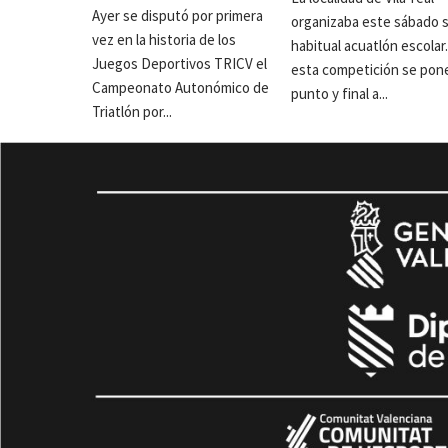
Ayer se disputó por primera
organizaba este sábado 
vez en la historia de los
habitual acuatlón escolar
Juegos Deportivos TRICV el
esta competición se pon
Campeonato Autonómico de
punto y final a...
Triatlón por...