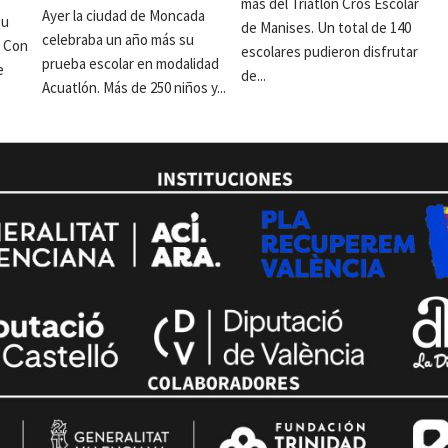
más del Triatlón Cros Escolar
Ayer la ciudad de Moncada
su
de Manises. Un total de 140
celebraba un año más su
. Con
escolares pudieron disfrutar
prueba escolar en modalidad
e
de...
Acuatlón. Más de 250 niños y...