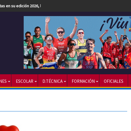
etas en su edición 2026, la más numerosa hasta la fecha
NES
ESCOLAR
D.TÉCNICA
FORMACIÓN
OFICIALES