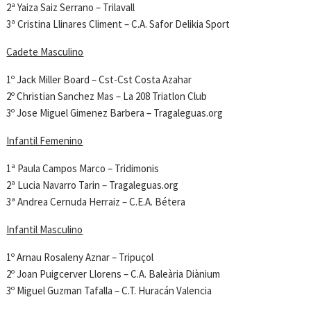
2ª Yaiza Saiz Serrano – Trilavall
3ª Cristina Llinares Climent – C.A. Safor Delikia Sport
Cadete Masculino
1º Jack Miller Board – Cst-Cst Costa Azahar
2º Christian Sanchez Mas – La 208 Triatlon Club
3º Jose Miguel Gimenez Barbera – Tragaleguas.org
Infantil Femenino
1ª Paula Campos Marco – Tridimonis
2ª Lucia Navarro Tarin – Tragaleguas.org
3ª Andrea Cernuda Herraiz – C.E.A. Bétera
Infantil Masculino
1º Arnau Rosaleny Aznar – Tripuçol
2º Joan Puigcerver Llorens – C.A. Baleària Diànium
3º Miguel Guzman Tafalla – C.T. Huracán Valencia