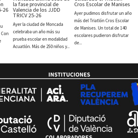
ón
la fase provincial de
Cros Escolar de Manises
5-26
Valencia de los JJDD
Ayer pudimos disfrutar un año
TRICV 25-26
más del Triatlón Cros Escolar
Ayer la ciudad de Moncada
su
de Manises. Un total de 140
celebraba un año más su
. Con
escolares pudieron disfrutar
prueba escolar en modalidad
e
de...
Acuatlón. Más de 250 niños y...