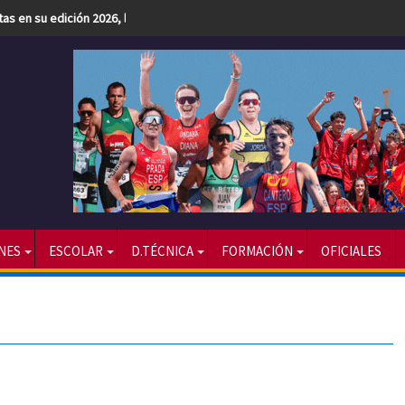
etas en su edición 2026, la más numerosa hasta la fecha
NES
ESCOLAR
D.TÉCNICA
FORMACIÓN
OFICIALES