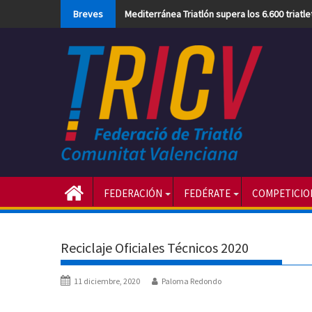
Skip
Breves
Mediterránea Triatlón supera los 6.600 triatl
to
content
FEDERACIÓN
FEDÉRATE
COMPETICIO
Reciclaje Oficiales Técnicos 2020
11 diciembre, 2020
Paloma Redondo