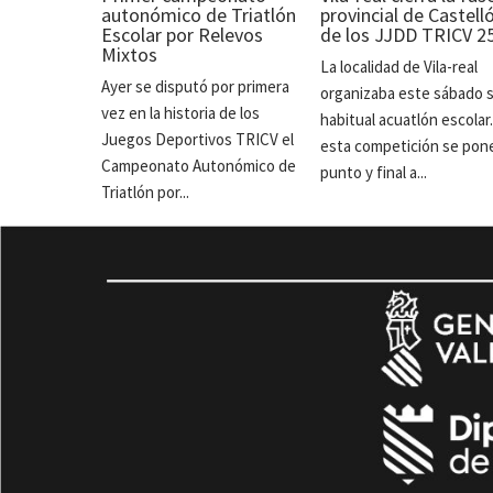
autonómico de Triatlón
provincial de Castell
Escolar por Relevos
de los JJDD TRICV 2
Mixtos
La localidad de Vila-real
Ayer se disputó por primera
organizaba este sábado 
vez en la historia de los
habitual acuatlón escolar
Juegos Deportivos TRICV el
esta competición se pon
Campeonato Autonómico de
punto y final a...
Triatlón por...