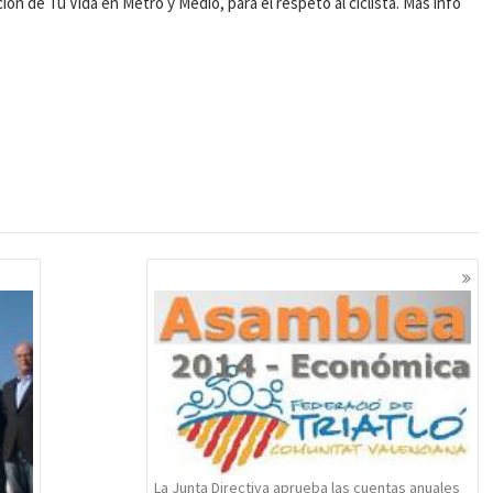
n de Tu Vida en Metro y Medio, para el respeto al ciclista. Más info
La Junta Directiva aprueba las cuentas anuales