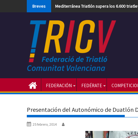
Skip
Breves
Mediterránea Triatlón supera los 6.600 triatl
to
content
FEDERACIÓN
FEDÉRATE
COMPETICIO
Presentación del Autonómico de Duatlón D
25 febrero, 2014