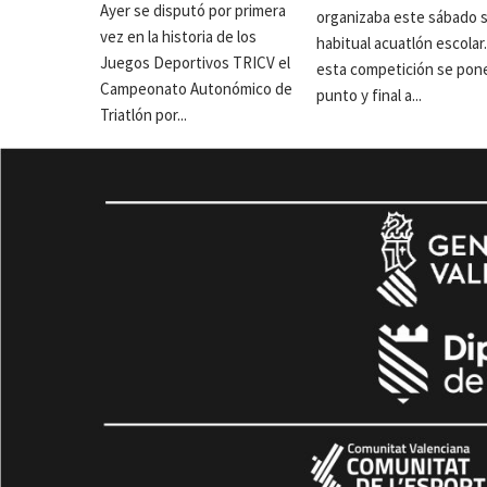
Ayer se disputó por primera
organizaba este sábado 
vez en la historia de los
habitual acuatlón escolar
Juegos Deportivos TRICV el
esta competición se pon
Campeonato Autonómico de
punto y final a...
Triatlón por...