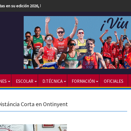
etas en su edición 2026, la más numerosa hasta la fecha
NES
ESCOLAR
D.TÉCNICA
FORMACIÓN
OFICIALES
istáncia Corta en Ontinyent