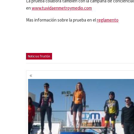
La prueba colabora también con la campaña de concienciació
en
www.tuvidaenmetroymedio.com
Mas información sobre la prueba en el
reglamento
Noticias Triatlón
Navegación
de
entradas