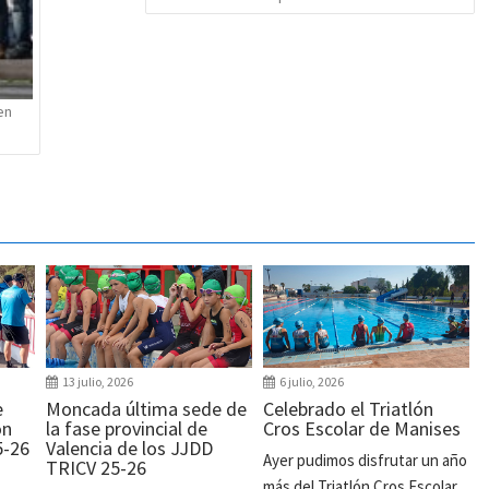
en
13 julio, 2026
6 julio, 2026
e
Moncada última sede de
Celebrado el Triatlón
ón
la fase provincial de
Cros Escolar de Manises
5-26
Valencia de los JJDD
Ayer pudimos disfrutar un año
TRICV 25-26
más del Triatlón Cros Escolar