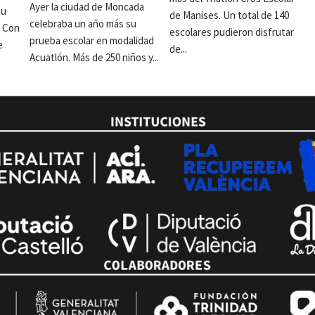
Ayer la ciudad de Moncada
su
de Manises. Un total de 140
celebraba un año más su
. Con
escolares pudieron disfrutar
prueba escolar en modalidad
e
de...
Acuatlón. Más de 250 niños y...