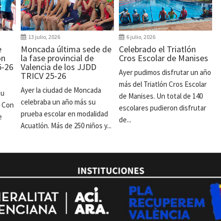
13 julio, 2026
6 julio, 2026
e
Moncada última sede de
Celebrado el Triatlón
ón
la fase provincial de
Cros Escolar de Manises
5-26
Valencia de los JJDD
Ayer pudimos disfrutar un año
TRICV 25-26
más del Triatlón Cros Escolar
Ayer la ciudad de Moncada
su
de Manises. Un total de 140
celebraba un año más su
. Con
escolares pudieron disfrutar
prueba escolar en modalidad
e
de...
Acuatlón. Más de 250 niños y...