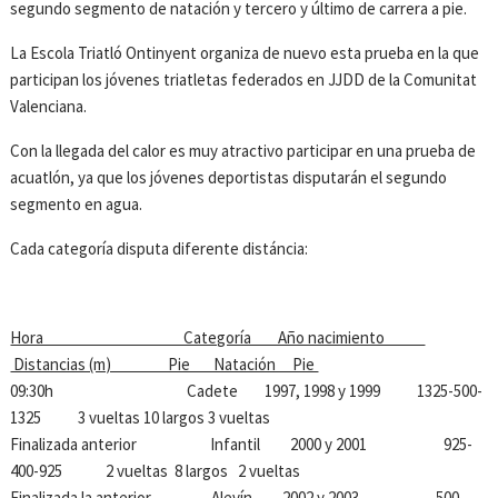
segundo segmento de natación y tercero y último de carrera a pie.
La Escola Triatló Ontinyent organiza de nuevo esta prueba en la que
participan los jóvenes triatletas federados en JJDD de la Comunitat
Valenciana.
Con la llegada del calor es muy atractivo participar en una prueba de
acuatlón, ya que los jóvenes deportistas disputarán el segundo
segmento en agua.
Cada categoría disputa diferente distáncia:
Hora Categoría Año nacimiento
Distancias (m) Pie Natación Pie
09:30h Cadete 1997, 1998 y 1999 1325-500-
1325 3 vueltas 10 largos 3 vueltas
Finalizada anterior Infantil 2000 y 2001 925-
400-925 2 vueltas 8 largos 2 vueltas
Finalizada la anterior Alevín 2002 y 2003 500-