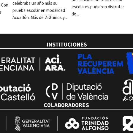
celebraba un año más su
. Con
escolares pudieron disfrutar
prueba escolar en modalidad
e
de...
Acuatlón. Más de 250 niños y...