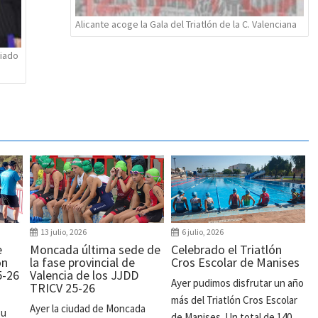
Alicante acoge la Gala del Triatlón de la C. Valenciana
riado
13 julio, 2026
6 julio, 2026
e
Moncada última sede de
Celebrado el Triatlón
ón
la fase provincial de
Cros Escolar de Manises
5-26
Valencia de los JJDD
Ayer pudimos disfrutar un año
TRICV 25-26
más del Triatlón Cros Escolar
Ayer la ciudad de Moncada
su
de Manises. Un total de 140