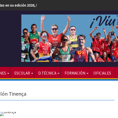
etas en su edición 2026, la más numerosa hasta la fecha
NES
ESCOLAR
D.TÉCNICA
FORMACIÓN
OFICIALES
tlón Tinença