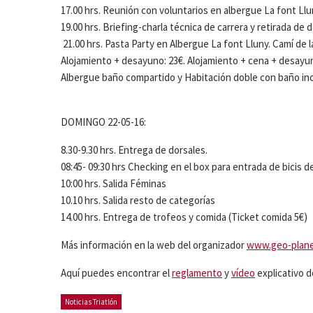
17.00 hrs. Reunión con voluntarios en albergue La font Ll
19.00 hrs. Briefing-charla técnica de carrera y retirada de
21.00 hrs. Pasta Party en Albergue La font Lluny. Camí de 
Alojamiento + desayuno: 23€. Alojamiento + cena
Albergue baño compartido y Habitación doble con baño i
DOMINGO 22-05-16:
8.30-9.30 hrs. Entrega de dorsales.
08:45- 09:30 hrs Checking en el box para entrada de bicis d
10:00 hrs. Salida Féminas
10.10 hrs. Salida resto de categorías
14.00 hrs. Entrega de trofeos y comida (Ticket comida 5€)
Más información en la web del organizador
www.geo-plan
Aquí puedes encontrar el
reglamento
y
vídeo
explicativo d
Noticias Triatlón