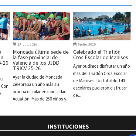
13 julio, 2026
6 julio, 2026
e
Moncada última sede de
Celebrado el Triatlón
ón
la fase provincial de
Cros Escolar de Manises
5-26
Valencia de los JJDD
Ayer pudimos disfrutar un año
TRICV 25-26
más del Triatlón Cros Escolar
Ayer la ciudad de Moncada
su
de Manises. Un total de 140
celebraba un año más su
. Con
escolares pudieron disfrutar
prueba escolar en modalidad
e
de...
Acuatlón. Más de 250 niños y...