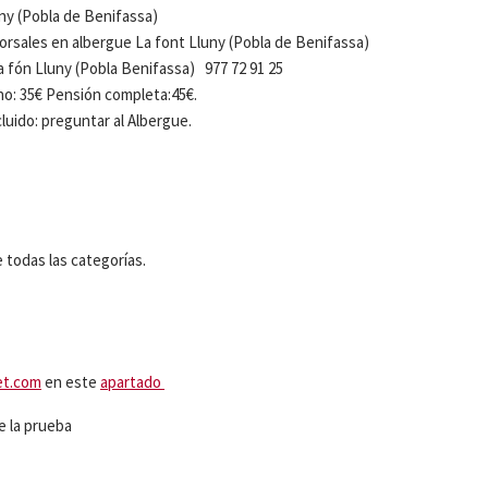
uny (Pobla de Benifassa)
 dorsales en albergue La font Lluny (Pobla de Benifassa)
la fón Lluny (Pobla Benifassa) 977 72 91 25
 + desayuno: 35€ Pensión completa:45€.
ncluido: preguntar al Albergue.
e todas las categorías.
et.com
en este
apartado
e la prueba