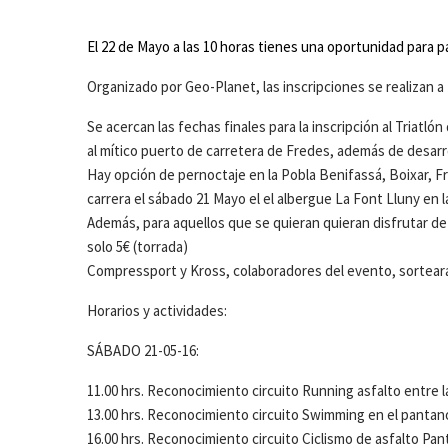
El 22 de Mayo a las 10 horas tienes una oportunidad para pa
Organizado por Geo-Planet, las inscripciones se realizan a
Se acercan las fechas finales para la inscripción al Triatló
al mítico puerto de carretera de Fredes, además de desarro
Hay opción de pernoctaje en la Pobla Benifassá, Boixar, Fr
carrera el sábado 21 Mayo el el albergue La Font Lluny en l
Además, para aquellos que se quieran quieran disfrutar de 
solo 5€ (torrada)
Compressport y Kross, colaboradores del evento, sorteará
Horarios y actividades:
SÁBADO 21-05-16:
11.00 hrs. Reconocimiento circuito Running asfalto entre l
13.00 hrs. Reconocimiento circuito Swimming en el pantano
16.00 hrs. Reconocimiento circuito Ciclismo de asfalto P