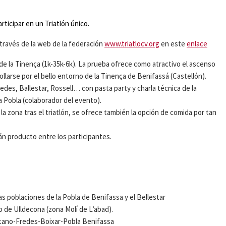
rticipar en un Triatlón único.
 través de la web de la federación
www.triatlocv.org
en este
enlace
n de la Tinença (1k-35k-6k). La prueba ofrece como atractivo el ascenso
llarse por el bello entorno de la Tinença de Benifassá (Castellón).
edes, Ballestar, Rossell… con pasta party y charla técnica de la
a Pobla (colaborador del evento).
la zona tras el triatlón, se ofrece también la opción de comida por tan
n producto entre los participantes.
as poblaciones de la Pobla de Benifassa y el Bellestar
 de Ulldecona (zona Molí de L’abad).
antano-Fredes-Boixar-Pobla Benifassa