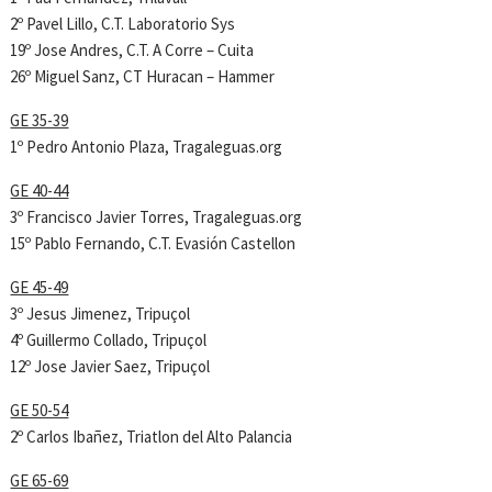
2º Pavel Lillo, C.T. Laboratorio Sys
19º Jose Andres, C.T. A Corre – Cuita
26º Miguel Sanz, CT Huracan – Hammer
GE 35-39
1º Pedro Antonio Plaza, Tragaleguas.org
GE 40-44
3º Francisco Javier Torres, Tragaleguas.org
15º Pablo Fernando, C.T. Evasión Castellon
GE 45-49
3º Jesus Jimenez, Tripuçol
4º Guillermo Collado, Tripuçol
12º Jose Javier Saez, Tripuçol
GE 50-54
2º Carlos Ibañez, Triatlon del Alto Palancia
GE 65-69