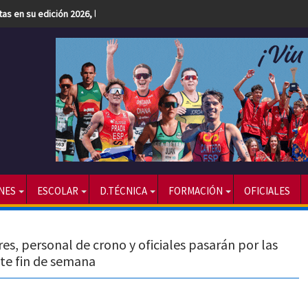
etas en su edición 2026, la más numerosa hasta la fecha
NES
ESCOLAR
D.TÉCNICA
FORMACIÓN
OFICIALES
es, personal de crono y oficiales pasarán por las
ste fin de semana