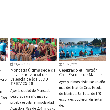
13 julio, 2026
6 julio, 2026
e
Moncada última sede de
Celebrado el Triatlón
ón
la fase provincial de
Cros Escolar de Manises
5-26
Valencia de los JJDD
Ayer pudimos disfrutar un año
TRICV 25-26
más del Triatlón Cros Escolar
Ayer la ciudad de Moncada
su
de Manises. Un total de 140
celebraba un año más su
. Con
escolares pudieron disfrutar
prueba escolar en modalidad
e
de...
Acuatlón. Más de 250 niños y...