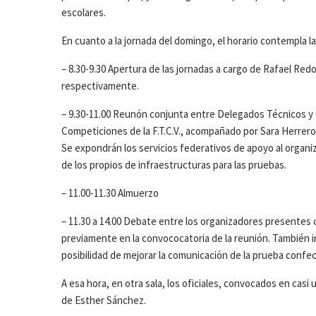
escolares.
En cuanto a la jornada del domingo, el horario contempla la
– 8.30-9.30 Apertura de las jornadas a cargo de Rafael Re
respectivamente.
– 9.30-11.00 Reunón conjunta entre Delegados Técnicos y 
Competiciones de la F.T.C.V., acompañado por Sara Herrero
Se expondrán los servicios federativos de apoyo al organ
de los propios de infraestructuras para las pruebas.
– 11.00-11.30 Almuerzo
– 11.30 a 14.00 Debate entre los organizadores presentes 
previamente en la convococatoria de la reunión. También in
posibilidad de mejorar la comunicación de la prueba confe
A esa hora, en otra sala, los oficiales, convocados en casi
de Esther Sánchez.