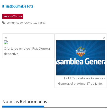
#TriatlóSumaDeTots
Noticias Triatlón
,
,
comunicado
COVID-19
Fase 3
Navegación
de
entradas
Oferta de empleo | Psicólogo/a
deportivo
La FTCV celebrará Asamblea
General el próximo 27 de junio.
Noticias Relacionadas