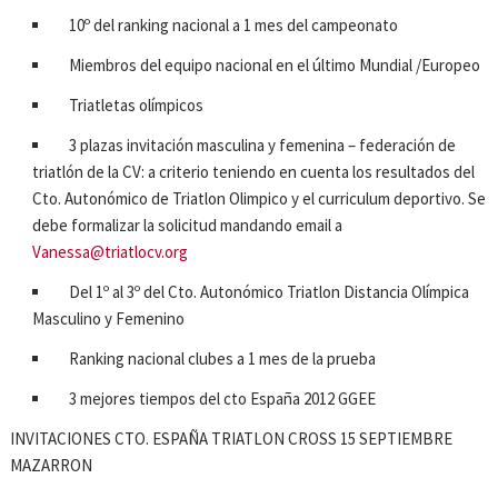
10º del ranking nacional a 1 mes del campeonato
Miembros del equipo nacional en el último Mundial /Europeo
Triatletas olímpicos
3 plazas invitación masculina y femenina – federación de
triatlón de la CV: a criterio teniendo en cuenta los resultados del
Cto. Autonómico de Triatlon Olimpico y el curriculum deportivo. Se
debe formalizar la solicitud mandando email a
Vanessa@triatlocv.org
Del 1º al 3º del Cto. Autonómico Triatlon Distancia Olímpica
Masculino y Femenino
Ranking nacional clubes a 1 mes de la prueba
3 mejores tiempos del cto España 2012 GGEE
INVITACIONES CTO. ESPAÑA TRIATLON CROSS 15 SEPTIEMBRE
MAZARRON