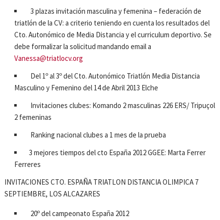
3 plazas invitación masculina y femenina – federación de
triatlón de la CV: a criterio teniendo en cuenta los resultados del
Cto. Autonómico de Media Distancia y el curriculum deportivo. Se
debe formalizar la solicitud mandando email a
Vanessa@triatlocv.org
Del 1º al 3º del Cto. Autonómico Triatlón Media Distancia
Masculino y Femenino del 14 de Abril 2013 Elche
Invitaciones clubes: Komando 2 masculinas 226 ERS/ Tripuçol
2 femeninas
Ranking nacional clubes a 1 mes de la prueba
3 mejores tiempos del cto España 2012 GGEE: Marta Ferrer
Ferreres
INVITACIONES CTO. ESPAÑA TRIATLON DISTANCIA OLIMPICA 7
SEPTIEMBRE, LOS ALCAZARES
20º del campeonato España 2012