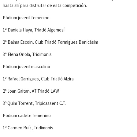
hasta allí para disfrutar de esta competición.
Pódium juvenil femenino
1ª Daniela Haya, Triatló Algemesí
2ª Balma Escoin, Club Triatló Formigues Benicàsim
3ª Elena Oriola, Tridimonis
Pódium juvenil masculino
1º Rafael Garrigues, Club Triatló Alzira
2º Joan Gaitan, A7 Triatló LAW
3º Quim Torrent, Tripicassent C.T.
Pódium cadete femenino
1ª Carmen Ruíz, Tridimonis