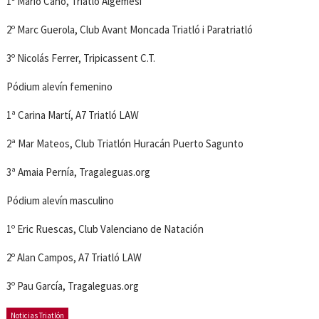
1º Mario Cano, Triatló Algemesí
2º Marc Guerola, Club Avant Moncada Triatló i Paratriatló
3º Nicolás Ferrer, Tripicassent C.T.
Pódium alevín femenino
1ª Carina Martí, A7 Triatló LAW
2ª Mar Mateos, Club Triatlón Huracán Puerto Sagunto
3ª Amaia Pernía, Tragaleguas.org
Pódium alevín masculino
1º Eric Ruescas, Club Valenciano de Natación
2º Alan Campos, A7 Triatló LAW
3º Pau García, Tragaleguas.org
Noticias Triatlón