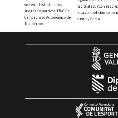
vez en la historia de los
habitual acuatlón escolar
Juegos Deportivos TRICV el
esta competición se pon
Campeonato Autonómico de
punto y final a...
Triatlón por...