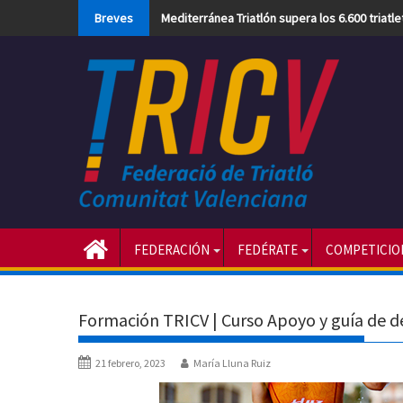
Skip
Breves
Mediterránea Triatlón supera los 6.600 triatl
to
content
FEDERACIÓN
FEDÉRATE
COMPETICIO
Formación TRICV | Curso Apoyo y guía de de
21 febrero, 2023
María Lluna Ruiz