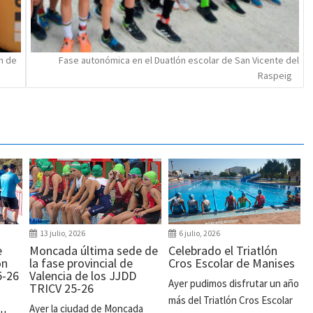
n de
Fase autonómica en el Duatlón escolar de San Vicente del
Raspeig
13 julio, 2026
6 julio, 2026
e
Moncada última sede de
Celebrado el Triatlón
ón
la fase provincial de
Cros Escolar de Manises
5-26
Valencia de los JJDD
Ayer pudimos disfrutar un año
TRICV 25-26
más del Triatlón Cros Escolar
Ayer la ciudad de Moncada
su