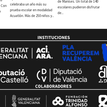
de Manises. Un total de 140
celebraba un año más su
. Con
escolares pudieron disfrutar
prueba escolar en modalidad
e
de...
Acuatlón. Más de 250 niños y...