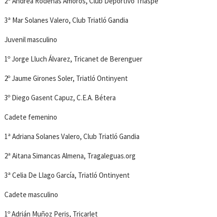
2ª Andrea Ródenas Amorós, Club Deportivo Triaspe
3ª Mar Solanes Valero, Club Triatló Gandia
Juvenil masculino
1º Jorge Lluch Álvarez, Tricanet de Berenguer
2º Jaume Girones Soler, Triatló Ontinyent
3º Diego Gasent Capuz, C.E.A. Bétera
Cadete femenino
1ª Adriana Solanes Valero, Club Triatló Gandia
2ª Aitana Simancas Almena, Tragaleguas.org
3ª Celia De Llago García, Triatló Ontinyent
Cadete masculino
1º Adrián Muñoz Peris, Tricarlet