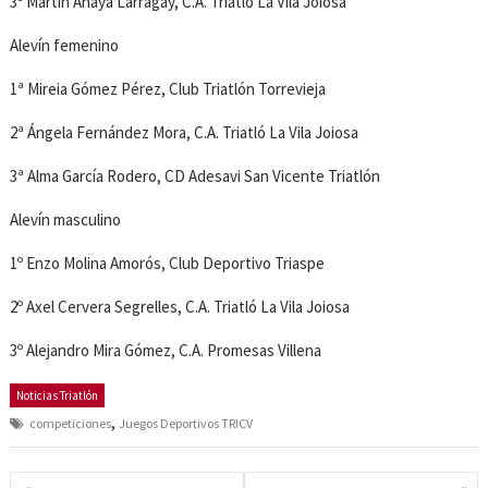
3º Martín Anaya Larragay, C.A. Triatló La Vila Joiosa
Alevín femenino
1ª Mireia Gómez Pérez, Club Triatlón Torrevieja
2ª Ángela Fernández Mora, C.A. Triatló La Vila Joiosa
3ª Alma García Rodero, CD Adesavi San Vicente Triatlón
Alevín masculino
1º Enzo Molina Amorós, Club Deportivo Triaspe
2º Axel Cervera Segrelles, C.A. Triatló La Vila Joiosa
3º Alejandro Mira Gómez, C.A. Promesas Villena
Noticias Triatlón
,
competiciones
Juegos Deportivos TRICV
Navegación