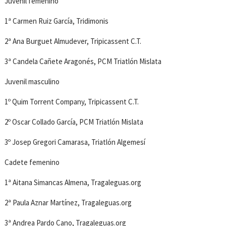
Juvenil femenino
1ª Carmen Ruiz García, Tridimonis
2ª Ana Burguet Almudever, Tripicassent C.T.
3ª Candela Cañete Aragonés, PCM Triatlón Mislata
Juvenil masculino
1º Quim Torrent Company, Tripicassent C.T.
2º Oscar Collado García, PCM Triatlón Mislata
3º Josep Gregori Camarasa, Triatlón Algemesí
Cadete femenino
1ª Aitana Simancas Almena, Tragaleguas.org
2ª Paula Aznar Martínez, Tragaleguas.org
3ª Andrea Pardo Cano, Tragaleguas.org