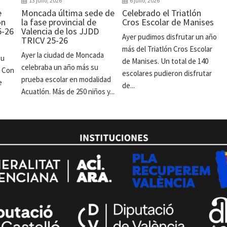
13 julio, 2026
6 julio, 2026
e
Moncada última sede de
Celebrado el Triatlón
ón
la fase provincial de
Cros Escolar de Manises
5-26
Valencia de los JJDD
Ayer pudimos disfrutar un año
TRICV 25-26
más del Triatlón Cros Escolar
Ayer la ciudad de Moncada
su
de Manises. Un total de 140
celebraba un año más su
. Con
escolares pudieron disfrutar
prueba escolar en modalidad
e
de...
Acuatlón. Más de 250 niños y...