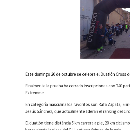
Este domingo 20 de octubre se celebra el Duatlón Cross de
Finalmente la prueba ha cerrado inscripciones con 240 parti
Extremme.
En categoría masculina los favoritos son Rafa Zapata, En
Jesús Sánchez, que actualmente lideran el ranking del cir
El duatlón tiene distáncia 5 km carrera a pie, 20 km ciclism
horas desde la plaza del CIJ, antigua fábrica de la pols.