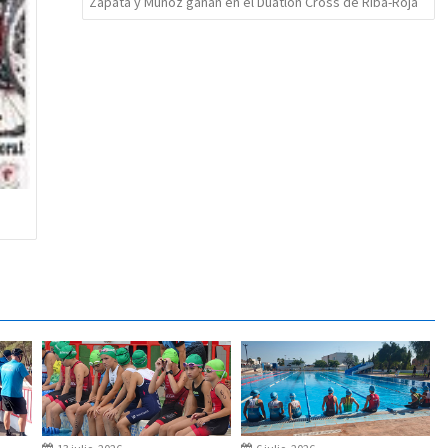
Zapata y Muñoz ganan en el Duatlón Cross de Riba-Roja