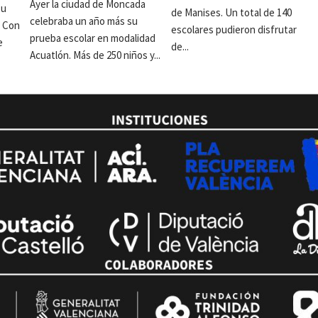
Ayer la ciudad de Moncada
su
de Manises. Un total de 140
celebraba un año más su
. Con
escolares pudieron disfrutar
prueba escolar en modalidad
e
de...
Acuatlón. Más de 250 niños y...