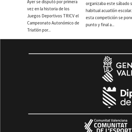
Ayer se disputó por primera
organizaba este sábado 
vez en la historia de los
habitual acuatlón escolar
Juegos Deportivos TRICV el
esta competición se pon
Campeonato Autonómico de
punto y final a...
Triatlón por...