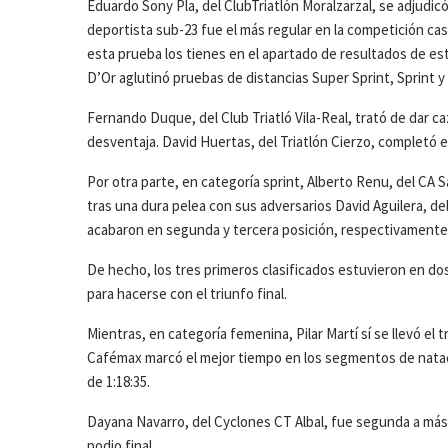
Eduardo Sony Pla, del ClubTriatlón Moralzarzal, se adjudicó l
deportista sub-23 fue el más regular en la competición cas
esta prueba los tienes en el apartado de resultados de e
D’Or aglutinó pruebas de distancias Super Sprint, Sprint y 
Fernando Duque, del Club Triatló Vila-Real, trató de dar 
desventaja. David Huertas, del Triatlón Cierzo, completó el
Por otra parte, en categoría sprint, Alberto Renu, del CA S
tras una dura pelea con sus adversarios David Aguilera, del
acabaron en segunda y tercera posición, respectivamente
De hecho, los tres primeros clasificados estuvieron en do
para hacerse con el triunfo final.
Mientras, en categoría femenina, Pilar Martí sí se llevó el
Cafémax marcó el mejor tiempo en los segmentos de natación
de 1:18:35.
Dayana Navarro, del Cyclones CT Albal, fue segunda a más
podio final.