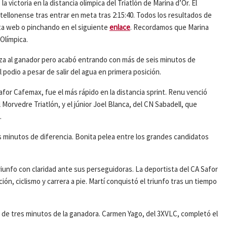
a victoria en la distancia olímpica del Triatlón de Marina d’Or. El
tellonense tras entrar en meta tras 2:15:40. Todos los resultados de
sta web o pinchando en el siguiente
enlace
. Recordamos que Marina
Olímpica.
caza al ganador pero acabó entrando con más de seis minutos de
 podio a pesar de salir del agua en primera posición.
afor Cafemax, fue el más rápido en la distancia sprint. Renu venció
 Morvedre Triatlón, y el júnior Joel Blanca, del CN Sabadell, que
.
s minutos de diferencia. Bonita pelea entre los grandes candidatos
 triunfo con claridad ante sus perseguidoras. La deportista del CA Safor
, ciclismo y carrera a pie. Martí conquistó el triunfo tras un tiempo
 de tres minutos de la ganadora. Carmen Yago, del 3XVLC, completó el