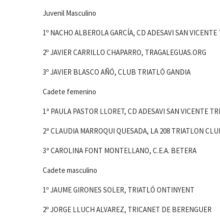
Juvenil Masculino
1º NACHO ALBEROLA GARCÍA, CD ADESAVI SAN VICENTE
2º JAVIER CARRILLO CHAPARRO, TRAGALEGUAS.ORG
3º JAVIER BLASCO AÑÓ, CLUB TRIATLÓ GANDIA
Cadete femenino
1ª PAULA PASTOR LLORET, CD ADESAVI SAN VICENTE T
2ª CLAUDIA MARROQUI QUESADA, LA 208 TRIATLON CLU
3ª CAROLINA FONT MONTELLANO, C.E.A. BETERA
Cadete masculino
1º JAUME GIRONES SOLER, TRIATLÓ ONTINYENT
2º JORGE LLUCH ALVAREZ, TRICANET DE BERENGUER