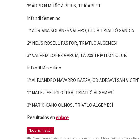
3º ADRIAN MUÑOZ PERIS, TRICARLET
Infantil femenino
1ª ADRIANA SOLANES VALERO, CLUB TRIATLÓ GANDIA
2ª NEUS ROSELL PASTOR, TRIATLO ALGEMESI
3ª VALERIA LOPEZ GARCIA, LA 208 TRIATLON CLUB
Infantil Masculino
1º ALEJANDRO NAVARRO BAEZA, CD ADESAVI SAN VICE
2º MATEU FELICI OLTRA, TRIATLÓ ALGEMESÍ
3º MARIO CANO OLMOS, TRIATLÓ ALGEMESÍ
Resultados en
enlace
.
Noticias Triatlón
,
,
Campeonato Autonómico
competiciones
Lliga de Clubs Caixa Pop