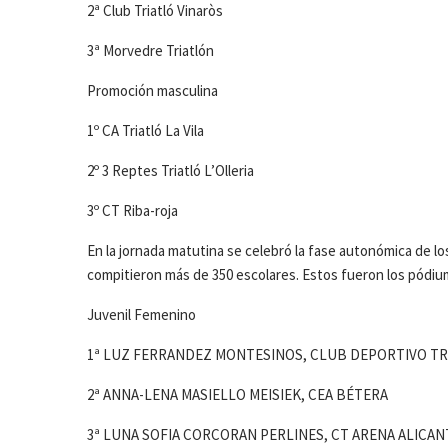
2ª Club Triatló Vinaròs
3ª Morvedre Triatlón
Promoción masculina
1º CA Triatló La Vila
2º 3 Reptes Triatló L’Olleria
3º CT Riba-roja
En la jornada matutina se celebró la fase autonómica de 
compitieron más de 350 escolares. Estos fueron los pódiu
Juvenil Femenino
1ª LUZ FERRANDEZ MONTESINOS, CLUB DEPORTIVO TR
2ª ANNA-LENA MASIELLO MEISIEK, CEA BÉTERA
3ª LUNA SOFIA CORCORAN PERLINES, CT ARENA ALICAN