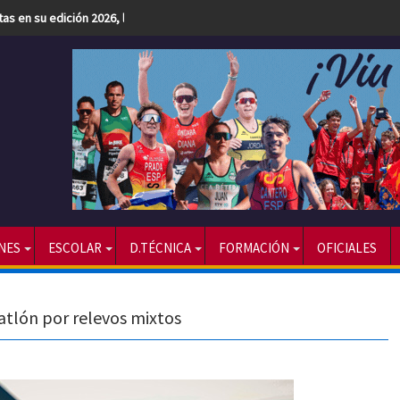
etas en su edición 2026, la más numerosa hasta la fecha
NES
ESCOLAR
D.TÉCNICA
FORMACIÓN
OFICIALES
tlón por relevos mixtos