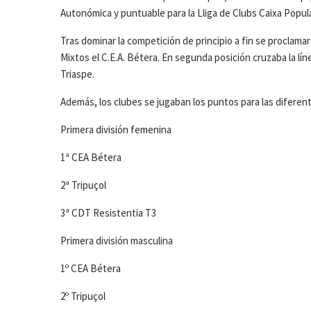
Autonómica y puntuable para la Lliga de Clubs Caixa Popula
Tras dominar la competición de principio a fin se procla
Mixtos el C.E.A. Bétera. En segunda posición cruzaba la lí
Triaspe.
Además, los clubes se jugaban los puntos para las diferente
Primera división femenina
1ª CEA Bétera
2ª Tripuçol
3ª CDT Resistentia T3
Primera división masculina
1º CEA Bétera
2º Tripuçol