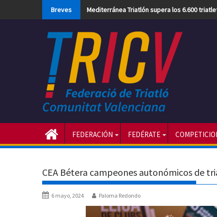
Skip
Breves
Mediterránea Triatlón supera los 6.600 triatl
to
content
FEDERACIÓN
FEDÉRATE
COMPETICIO
CEA Bétera campeones autonómicos de tria
6 mayo, 2024
Paloma Redondo