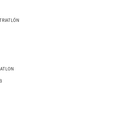
 TRIATLÓN
RIATLON
B