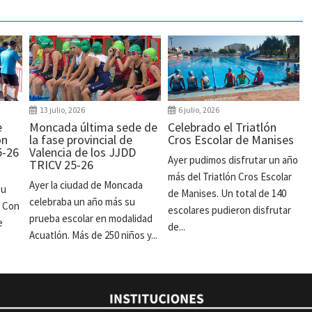
13 julio, 2026
6 julio, 2026
e
Moncada última sede de
Celebrado el Triatlón
ón
la fase provincial de
Cros Escolar de Manises
5-26
Valencia de los JJDD
Ayer pudimos disfrutar un año
TRICV 25-26
más del Triatlón Cros Escolar
Ayer la ciudad de Moncada
su
de Manises. Un total de 140
celebraba un año más su
. Con
escolares pudieron disfrutar
prueba escolar en modalidad
e
de...
Acuatlón. Más de 250 niños y...