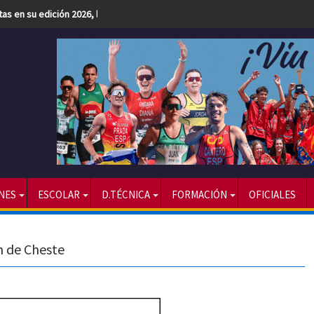
etas en su edición 2026, la más numerosa hasta la fecha
NES
ESCOLAR
D.TÉCNICA
FORMACIÓN
OFICIALES
n de Cheste