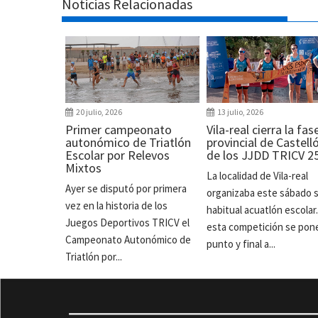
Noticias Relacionadas
20 julio, 2026
13 julio, 2026
Primer campeonato
Vila-real cierra la fas
autonómico de Triatlón
provincial de Castell
Escolar por Relevos
de los JJDD TRICV 2
Mixtos
La localidad de Vila-real
Ayer se disputó por primera
organizaba este sábado 
vez en la historia de los
habitual acuatlón escolar
Juegos Deportivos TRICV el
esta competición se pon
Campeonato Autonómico de
punto y final a...
Triatlón por...